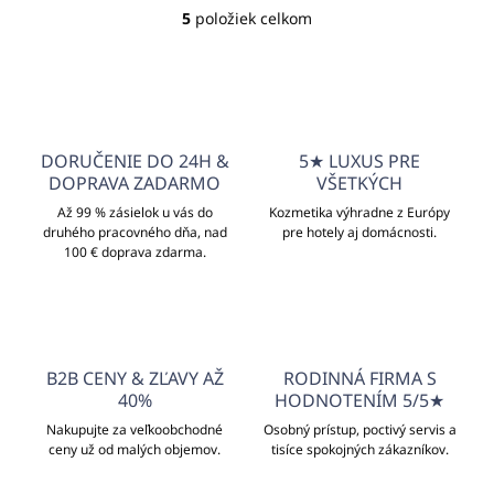
5
položiek celkom
O
v
l
á
d
a
c
DORUČENIE DO 24H &
5★ LUXUS PRE
i
DOPRAVA ZADARMO
VŠETKÝCH
e
p
Až 99 % zásielok u vás do
Kozmetika výhradne z Európy
druhého pracovného dňa, nad
r
pre hotely aj domácnosti.
100 € doprava zdarma.
v
k
y
v
ý
p
B2B CENY & ZĽAVY AŽ
RODINNÁ FIRMA S
i
40%
HODNOTENÍM 5/5★
s
u
Nakupujte za veľkoobchodné
Osobný prístup, poctivý servis a
ceny už od malých objemov.
tisíce spokojných zákazníkov.