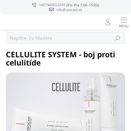
Prejsť
+421940652650
na
info@unicato.sk
obsah
PIROCHE kozmetika Taliansko
Hľadať
CELLULITE SYSTEM - boj proti
celulitíde