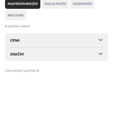
a
NAJPREDÁVANEJŠIE
NAJLACNEJŠIE
NAJDRAHŠIE
d
e
ABECEDNE
n
i
5
položiek celkom
e
p
CENA
r
o
d
ZNAČKY
u
k
t
Zobrazených položiek:
5
o
V
v
ý
p
i
s
p