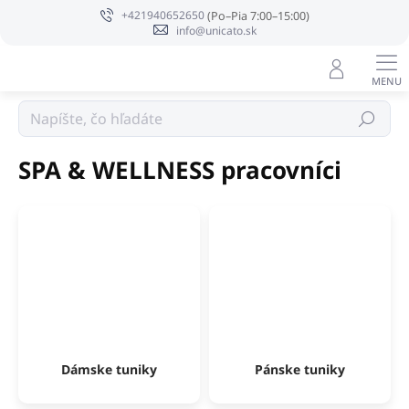
Prejsť
+421940652650
na
info@unicato.sk
obsah
Oblečenie
Hľadať
SPA & WELLNESS pracovníci
Dámske tuniky
Pánske tuniky