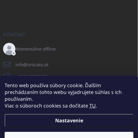
KONTAKT
Momentálne offline
info
@
unicato.sk
+421940652650
Tento web používa súbory cookie. Ďalším
prechádzaním tohto webu vyjadrujete súhlas s ich
používaním.
UNICATO.sk
UNICATOshop.cz
UNICATO.at
UNICATO.hu
Viac o súboroch cookies sa dočítate
TU
.
UNICATOshop.pl
UNICATOshop.de
Nastavenie
Copyright 2026
UNICATO.sk
. Všetky práva vyhradené.
Upraviť nastavenie
cookies