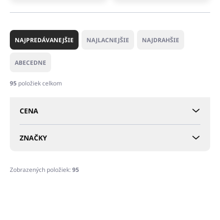
R
a
NAJPREDÁVANEJŠIE
NAJLACNEJŠIE
NAJDRAHŠIE
d
e
ABECEDNE
n
i
95
položiek celkom
e
p
CENA
r
o
d
ZNAČKY
u
k
t
Zobrazených položiek:
95
o
V
v
ý
p