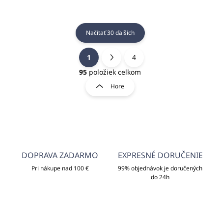
Načítať 30 ďalších
1
4
O
S
v
t
95
položiek celkom
l
r
Hore
á
á
d
n
a
k
c
o
i
e
v
p
a
r
DOPRAVA ZADARMO
EXPRESNÉ DORUČENIE
n
v
i
Pri nákupe nad 100 €
99% objednávok je doručených
k
do 24h
e
y
v
ý
p
i