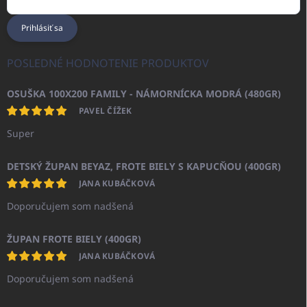
Prihlásiť sa
POSLEDNÉ HODNOTENIE PRODUKTOV
OSUŠKA 100X200 FAMILY - NÁMORNÍCKA MODRÁ (480GR)
PAVEL ČÍŽEK
Super
DETSKÝ ŽUPAN BEYAZ, FROTE BIELY S KAPUCŇOU (400GR)
JANA KUBÁČKOVÁ
Doporučujem som nadšená
ŽUPAN FROTE BIELY (400GR)
JANA KUBÁČKOVÁ
Doporučujem som nadšená