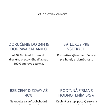
21
položiek celkom
O
v
l
á
d
a
c
DORUČENIE DO 24H &
5★ LUXUS PRE
i
DOPRAVA ZADARMO
VŠETKÝCH
e
p
Až 99 % zásielok u vás do
Kozmetika výhradne z Európy
druhého pracovného dňa, nad
r
pre hotely aj domácnosti.
100 € doprava zdarma.
v
k
y
v
ý
p
B2B CENY & ZĽAVY AŽ
RODINNÁ FIRMA S
i
40%
HODNOTENÍM 5/5★
s
u
Nakupujte za veľkoobchodné
Osobný prístup, poctivý servis a