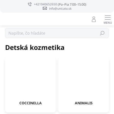
Prejsť
+421940652650
na
info@unicato.sk
obsah
Hotel. kozmetika
Hľadať
Detská kozmetika
COCCINELLA
ANIMALIS