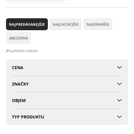
R
a
NAJPREDÁVANEJŠIE
NAJLACNEJŠIE
NAJDRAHŠIE
d
e
ABECEDNE
n
i
21
položiek celkom
e
p
CENA
r
o
d
ZNAČKY
u
k
OBJEM
t
o
v
TYP PRODUKTU