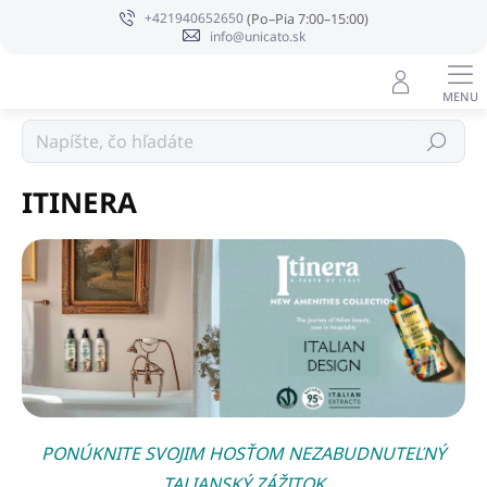
Prejsť
+421940652650
na
info@unicato.sk
obsah
Prírodná
Hľadať
ITINERA
PONÚKNITE SVOJIM HOSŤOM NEZABUDNUTEĽNÝ
TALIANSKÝ ZÁŽITOK