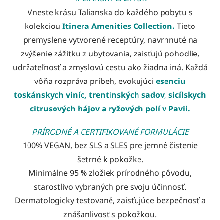
Vneste krásu Talianska do každého pobytu s
kolekciou
I
tinera Amenities Collection.
Tieto
premyslene vytvorené receptúry, navrhnuté na
zvýšenie zážitku z ubytovania, zaisťujú pohodlie,
udržateľnosť a zmyslovú cestu ako žiadna iná. Každá
vôňa rozpráva príbeh, evokujúci
esenciu
toskánskych viníc, trentinských sadov, sicílskych
citrusových hájov a ryžových polí v Pavii.
PRÍRODNÉ A CERTIFIKOVANÉ FORMULÁCIE
100% VEGAN, bez SLS a SLES pre jemné čistenie
šetrné k pokožke.
Minimálne 95 % zložiek prírodného pôvodu,
starostlivo vybraných pre svoju účinnosť.
Dermatologicky testované, zaisťujúce bezpečnosť a
znášanlivosť s pokožkou.