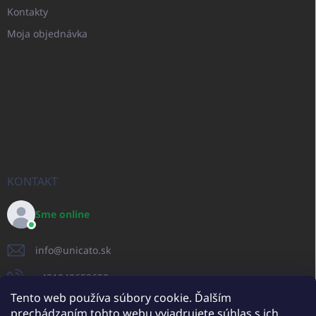
Kontakty
Moja objednávka
KONTAKT
Sme online
info
@
unicato.sk
+421940652650
Tento web používa súbory cookie. Ďalším
prechádzaním tohto webu vyjadrujete súhlas s ich