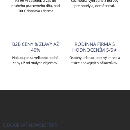
p
Až 99 % zásielok u vás do
Kozmetika výhradne z Európy
druhého pracovného dňa, nad
r
pre hotely aj domácnosti.
100 € doprava zdarma.
v
k
y
v
ý
p
B2B CENY & ZĽAVY AŽ
RODINNÁ FIRMA S
i
40%
HODNOCENÍM 5/5★
s
u
Nakupujte za veľkoobchodné
Osobný prístup, poctivý servis a
ceny už od malých objemov.
tisíce spokojných zákazníkov.
Z
á
p
ä
t
i
ODOBERAŤ NEWSLETTER