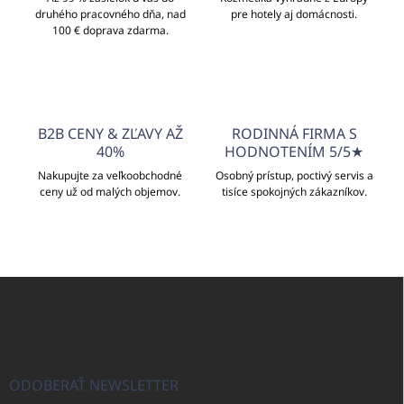
p
druhého pracovného dňa, nad
r
pre hotely aj domácnosti.
100 € doprava zdarma.
v
k
y
v
ý
p
B2B CENY & ZĽAVY AŽ
RODINNÁ FIRMA S
i
40%
HODNOTENÍM 5/5★
s
u
Nakupujte za veľkoobchodné
Osobný prístup, poctivý servis a
ceny už od malých objemov.
tisíce spokojných zákazníkov.
Z
á
p
ä
t
i
ODOBERAŤ NEWSLETTER