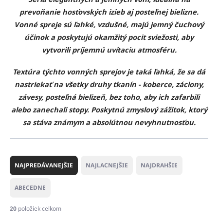
prevoňanie hosťovských izieb aj posteľnej bielizne.
Vonné spreje sú ľahké, vzdušné, majú jemný čuchový
účinok a poskytujú okamžitý pocit sviežosti, aby
vytvorili príjemnú uvítaciu atmosféru.
Textúra týchto vonných sprejov je taká ľahká, že sa dá
nastriekať na všetky druhy tkanín - koberce, záclony,
závesy, posteľná bielizeň, bez toho, aby ich zafarbili
alebo zanechali stopy. Poskytnú zmyslový zážitok, ktorý
sa stáva známym a absolútnou nevyhnutnosťou.
R
a
NAJPREDÁVANEJŠIE
NAJLACNEJŠIE
NAJDRAHŠIE
d
e
ABECEDNE
n
i
20
položiek celkom
e