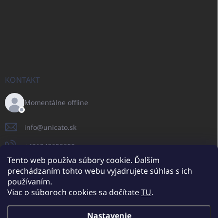
KONTAKT
Momentálne offline
info
@
unicato.sk
+421940652650
Tento web používa súbory cookie. Ďalším
prechádzaním tohto webu vyjadrujete súhlas s ich
používaním.
UNICATO.sk
UNICATOshop.cz
UNICATO.at
UNICATO.hu
Viac o súboroch cookies sa dočítate
TU
.
UNICATOshop.pl
UNICATOshop.de
Nastavenie