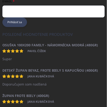
EMAIL
Prihlásiť sa
POSLEDNÉ HODNOTENIE PRODUKTOV
OSUŠKA 100X200 FAMILY - NÁMORNÍCKA MODRÁ (480GR)
PAVEL ČÍŽEK
Super
DETSKÝ ŽUPAN BEYAZ, FROTE BIELY S KAPUCŇOU (400GR)
JANA KUBÁČKOVÁ
Doporučujem som nadšená
ŽUPAN FROTE BIELY (400GR)
JANA KUBÁČKOVÁ