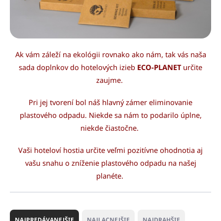
Ak vám záleží na ekológii rovnako ako nám, tak vás naša
sada doplnkov do hotelových izieb
ECO-PLANET
určite
zaujme.
Pri jej tvorení bol náš hlavný zámer eliminovanie
plastového odpadu. Niekde sa nám to podarilo úplne,
niekde čiastočne.
Vaši hoteloví hostia určite veľmi pozitívne ohodnotia aj
vašu snahu o zníženie plastového odpadu na našej
planéte.
R
a
NAJPREDÁVANEJŠIE
NAJLACNEJŠIE
NAJDRAHŠIE