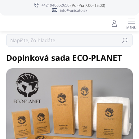
Prejsť
+421940652650
na
info@unicato.sk
obsah
Papuče a doplnky
Hľadať
Doplnková sada ECO-PLANET