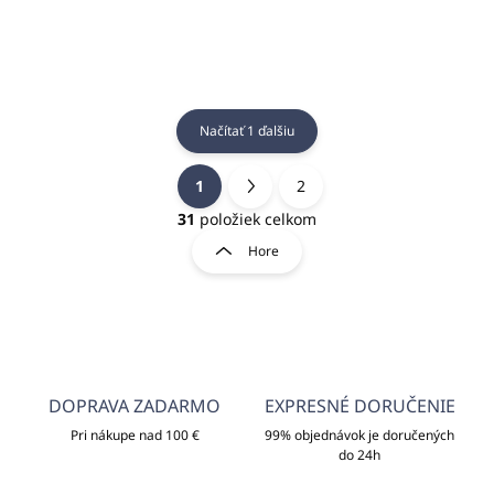
Načítať 1 ďalšiu
1
2
O
S
v
t
31
položiek celkom
l
r
Hore
á
á
d
n
a
k
c
o
i
e
v
p
a
r
DOPRAVA ZADARMO
EXPRESNÉ DORUČENIE
n
v
i
Pri nákupe nad 100 €
99% objednávok je doručených
k
do 24h
e
y
v