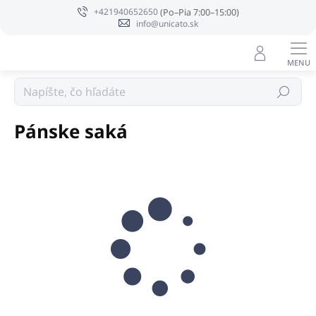
Prejsť
+421940652650
na
info@unicato.sk
obsah
Čašník a recepčná
Hľadať
Pánske saká