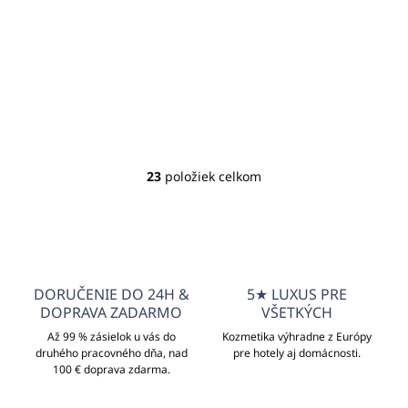
kameň a
čistenie do
€3,91
€44,87
/ ks
/ ks
dezinfikuje
kuchyne, 6kg
€3,18 bez DPH
€36,48 bez DPH
kanister
Do košíka
Do košíka
23
položiek celkom
O
v
l
á
d
a
c
DORUČENIE DO 24H &
5★ LUXUS PRE
i
DOPRAVA ZADARMO
VŠETKÝCH
e
p
Až 99 % zásielok u vás do
Kozmetika výhradne z Európy
druhého pracovného dňa, nad
r
pre hotely aj domácnosti.
100 € doprava zdarma.
v
k