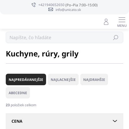
Prejsť
+421940652650
na
info@unicato.sk
obsah
Profi čistenie
Hľadať
Kuchyne, rúry, grily
R
a
NAJPREDÁVANEJŠIE
NAJLACNEJŠIE
NAJDRAHŠIE
d
e
ABECEDNE
n
i
23
položiek celkom
e
p
CENA
r