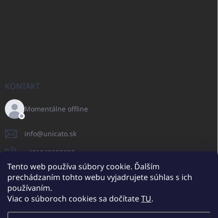
KONTAKT
Momentálne offline
info
@
unicato.sk
+421940652650
Tento web používa súbory cookie. Ďalším
prechádzaním tohto webu vyjadrujete súhlas s ich
používaním.
UNICATO.sk
UNICATOshop.cz
UNICATO.at
UNICATO.hu
Viac o súboroch cookies sa dočítate
TU
.
UNICATOshop.pl
UNICATOshop.de