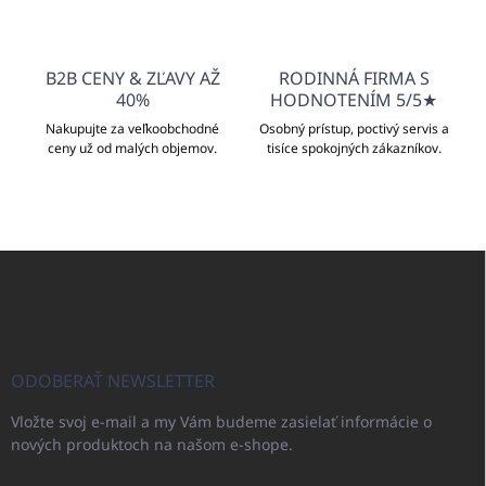
y
v
ý
p
B2B CENY & ZĽAVY AŽ
RODINNÁ FIRMA S
i
40%
HODNOTENÍM 5/5★
s
u
Nakupujte za veľkoobchodné
Osobný prístup, poctivý servis a
ceny už od malých objemov.
tisíce spokojných zákazníkov.
Z
á
p
ä
t
i
ODOBERAŤ NEWSLETTER
e
Vložte svoj e-mail a my Vám budeme zasielať informácie o
nových produktoch na našom e-shope.