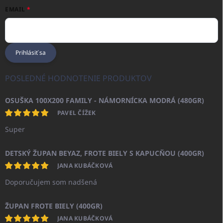
EMAIL
Prihlásiť sa
POSLEDNÉ HODNOTENIE PRODUKTOV
OSUŠKA 100X200 FAMILY - NÁMORNÍCKA MODRÁ (480GR)
PAVEL ČÍŽEK
Super
DETSKÝ ŽUPAN BEYAZ, FROTE BIELY S KAPUCŇOU (400GR)
JANA KUBÁČKOVÁ
Doporučujem som nadšená
ŽUPAN FROTE BIELY (400GR)
JANA KUBÁČKOVÁ