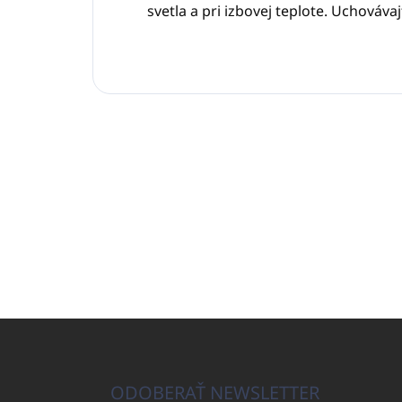
svetla a pri izbovej teplote. Uchováv
Z
á
p
ä
ODOBERAŤ NEWSLETTER