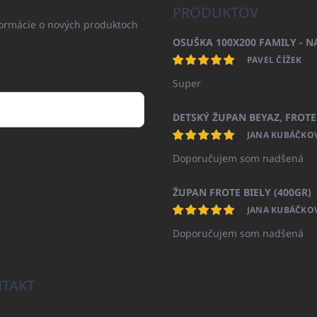
PRODUKTOV
formácie o nových produktoch
PAVEL ČÍŽEK
Super
JANA KUBÁČKO
Doporučujem som nadšená
ŽUPAN FROTE BIELY (400GR)
JANA KUBÁČKO
Doporučujem som nadšená
TAKT