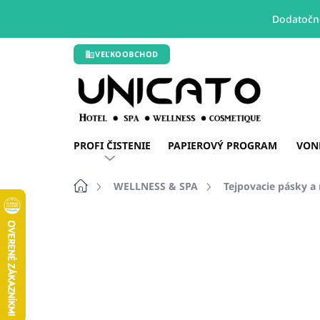
Dodatočné
Prejsť
VEĽKOOBCHOD
na
obsah
PROFI ČISTENIE
PAPIEROVÝ PROGRAM
VON
Domov
WELLNESS & SPA
Tejpovacie pásky a 
Neohodnotené
Podrobnosti hodn