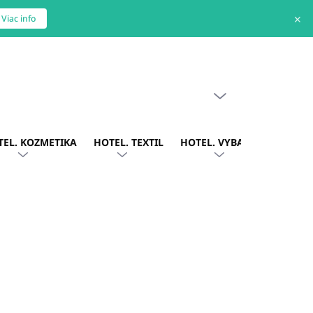
✕
Viac info
PRÁZDNY KOŠÍK
NÁKUPNÝ
KOŠÍK
TEL. KOZMETIKA
HOTEL. TEXTIL
HOTEL. VYBAVENIE
OBLE