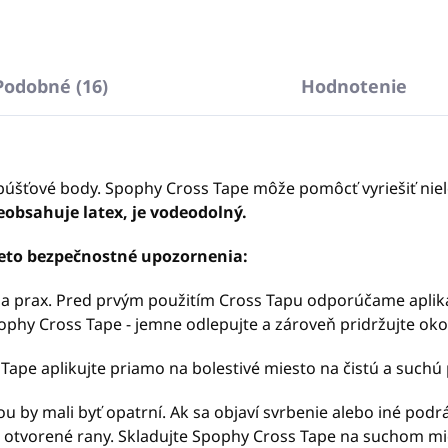
Podobné (16)
Hodnotenie
púšťové body. Spophy Cross Tape môže pomôcť vyriešiť niele
obsahuje latex, je vodeodolný.
tieto bezpečnostné upozornenia:
sti a prax. Pred prvým použitím Cross Tapu odporúčame apli
phy Cross Tape - jemne odlepujte a zároveň pridržujte oko
Tape aplikujte priamo na bolestivé miesto na čistú a suchú
kou by mali byť opatrní. Ak sa objaví svrbenie alebo iné po
na otvorené rany. Skladujte Spophy Cross Tape na suchom 