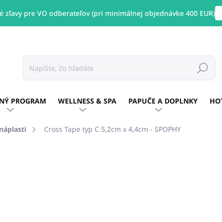
 zľavy pre VO odberateľov (pri minimálnej objednávke 400 EUR)
Hľadať
NÝ PROGRAM
WELLNESS & SPA
PAPUČE A DOPLNKY
HO
náplasti
Cross Tape typ C 5,2cm x 4,4cm - SPOPHY
otenia
ZNAČKA:
SPOPHY
€12,37
/ ks
€10,06 bez DPH
Jednotková
SKLADOM
(3 KS)
cena: