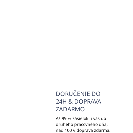
roli z netkanej textílie
lá
18g/m2, 80cm x 150m, -
€1
REHABIQ
€22,17
€82
€18,02 bez DPH
Do košíka
DORUČENIE DO
24H & DOPRAVA
ZADARMO
Až 99 % zásielok u vás do
druhého pracovného dňa,
nad 100 € doprava zdarma.