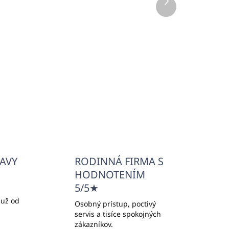
Ďalší
SOFIA, K533 béžový
produkt
€114,40
€93,01 bez DPH
Do košíka
ĽAVY
RODINNÁ FIRMA S
HODNOTENÍM
5/5★
 už od
Osobný prístup, poctivý
servis a tisíce spokojných
zákazníkov.