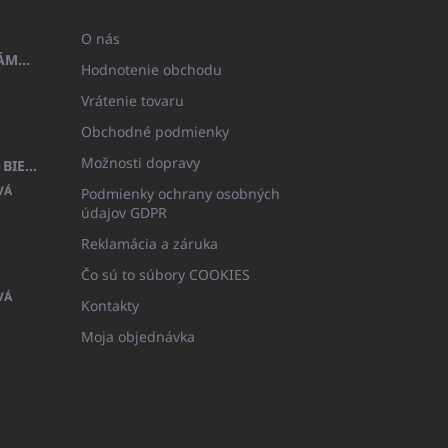
O nás
OSUŠKA 100X200 FAMILY - NÁMORNÍCKA MODRÁ (480GR)
Hodnotenie obchodu
Vrátenie tovaru
Obchodné podmienky
Možnosti dopravy
DETSKÝ ŽUPAN BEYAZ, FROTE BIELY S KAPUCŇOU (400GR)
VÁ
Podmienky ochrany osobných
údajov GDPR
Reklamácia a záruka
Čo sú to súbory COOKIES
VÁ
Kontakty
Moja objednávka