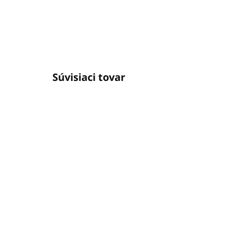
Súvisiaci tovar
SKLADOM
(2 KS)
Hygienická podložka v
Dig