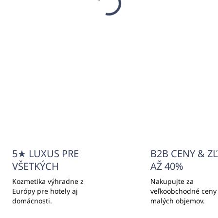
vových kameňov 6L
tanga UNISEX (balenie
100ks)
00,88
€15,60
,02 bez DPH
€12,68 bez DPH
Do košíka
Jednotková
€0,16 / 1 ks
cena:
Do košíka
5★ LUXUS PRE
B2B CENY & Z
VŠETKÝCH
AŽ 40%
Kozmetika výhradne z
Nakupujte za
Európy pre hotely aj
veľkoobchodné ceny
domácnosti.
malých objemov.