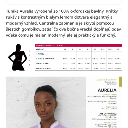
Tunika Aurelia vyrobená zo 100% oxfordskej bavlny. Krátky
rukáv s kontrastným bielym lemom dotvára elegantný a
moderný vzhľad. Centrálne zapínanie je skryté pomocou
šiestich gombíkov, zatiaľ čo dve bočné vrecká dopĺňajú odev,
vďaka čomu je nielen moderný, ale aj praktický a funkčný.