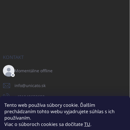
KONTAKT
Momentálne offline
info
@
unicato.sk
+421940652650
Tento web používa súbory cookie. Ďalším
prechádzaním tohto webu vyjadrujete súhlas s ich
používaním.
UNICATO.sk
UNICATOshop.cz
UNICATO.at
UNICATO.hu
Viac o súboroch cookies sa dočítate
TU
.
UNICATOshop.pl
UNICATOshop.de