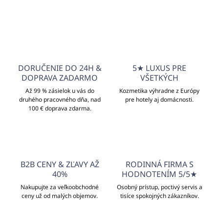
DORUČENIE DO 24H &
5★ LUXUS PRE
DOPRAVA ZADARMO
VŠETKÝCH
Až 99 % zásielok u vás do
Kozmetika výhradne z Európy
druhého pracovného dňa, nad
pre hotely aj domácnosti.
100 € doprava zdarma.
B2B CENY & ZĽAVY AŽ
RODINNÁ FIRMA S
40%
HODNOTENÍM 5/5★
Nakupujte za veľkoobchodné
Osobný prístup, poctivý servis a
ceny už od malých objemov.
tisíce spokojných zákazníkov.