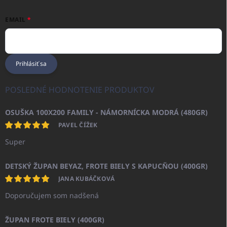
EMAIL
Prihlásiť sa
POSLEDNÉ HODNOTENIE PRODUKTOV
OSUŠKA 100X200 FAMILY - NÁMORNÍCKA MODRÁ (480GR)
PAVEL ČÍŽEK
Super
DETSKÝ ŽUPAN BEYAZ, FROTE BIELY S KAPUCŇOU (400GR)
JANA KUBÁČKOVÁ
Doporučujem som nadšená
ŽUPAN FROTE BIELY (400GR)