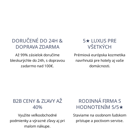
DORUČENÉ DO 24H &
5★ LUXUS PRE
DOPRAVA ZDARMA
VŠETKÝCH
Až 99% zásielok doručíme
Prémiová európska kozmetika
bleskurýchle do 24h, s dopravou
navrhnutá pre hotely aj vaše
zadarmo nad 100€.
domácnosti.
B2B CENY & ZĽAVY AŽ
RODINNÁ FIRMA S
40%
HODNOTENÍM 5/5★
Využite veľkoobchodné
Staviame na osobnom ľudskom
podmienky a výrazné zľavy aj pri
prístupe a poctivom servise.
malom nákupe.