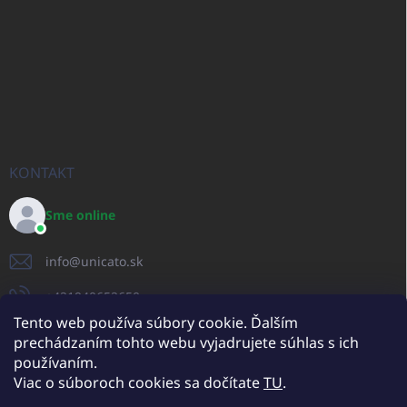
KONTAKT
Sme online
info
@
unicato.sk
+421940652650
Tento web používa súbory cookie. Ďalším
prechádzaním tohto webu vyjadrujete súhlas s ich
používaním.
UNICATO.sk
UNICATOshop.cz
UNICATO.at
UNICATO.hu
Viac o súboroch cookies sa dočítate
TU
.
UNICATOshop.pl
UNICATOshop.de