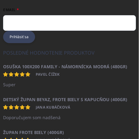
EMAIL
Prihlásiť sa
POSLEDNÉ HODNOTENIE PRODUKTOV
OSUŠKA 100X200 FAMILY - NÁMORNÍCKA MODRÁ (480GR)
PAVEL ČÍŽEK
Super
DETSKÝ ŽUPAN BEYAZ, FROTE BIELY S KAPUCŇOU (400GR)
JANA KUBÁČKOVÁ
Doporučujem som nadšená
ŽUPAN FROTE BIELY (400GR)