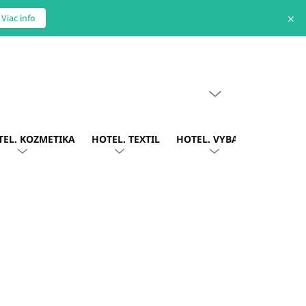
✕
Viac info
PRÁZDNY KOŠÍK
NÁKUPNÝ
KOŠÍK
TEL. KOZMETIKA
HOTEL. TEXTIL
HOTEL. VYBAVENIE
OBLE