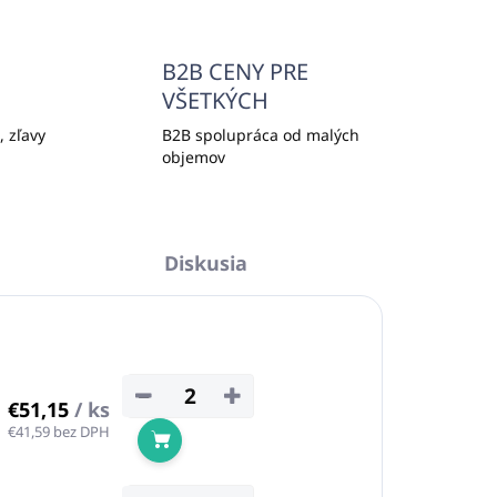
B2B CENY PRE
VŠETKÝCH
 zľavy
B2B spolupráca od malých
objemov
Diskusia
−
+
€51,15
/ ks
€41,59 bez DPH
Do košíka