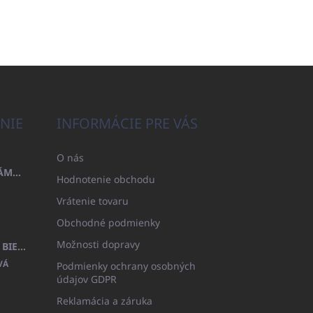
NIE
INFORMÁCIE PRE VÁS
O nás
OSUŠKA 100X200 FAMILY - NÁMORNÍCKA MODRÁ (480GR)
Hodnotenie obchodu
Vrátenie tovaru
Obchodné podmienky
Možnosti dopravy
DETSKÝ ŽUPAN BEYAZ, FROTE BIELY S KAPUCŇOU (400GR)
VÁ
Podmienky ochrany osobných
údajov GDPR
Reklamácia a záruka