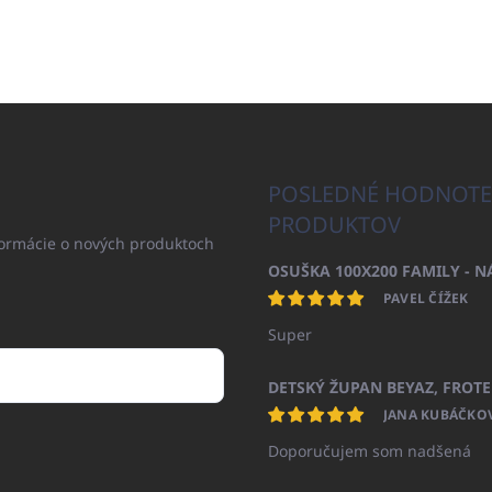
POSLEDNÉ HODNOTE
PRODUKTOV
formácie o nových produktoch
PAVEL ČÍŽEK
Super
JANA KUBÁČKO
Doporučujem som nadšená