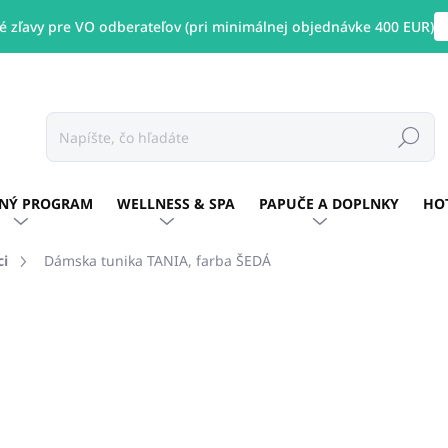
 zľavy pre VO odberateľov (pri minimálnej objednávke 400 EUR)
Hľadať
NÝ PROGRAM
WELLNESS & SPA
PAPUČE A DOPLNKY
HO
ci
Dámska tunika TANIA, farba ŠEDÁ
otenia
ZNAČKA:
GIBLORS
€51,15
/ ks
€41,59 bez DPH
Jednotková
Zvoľte variant
cena: