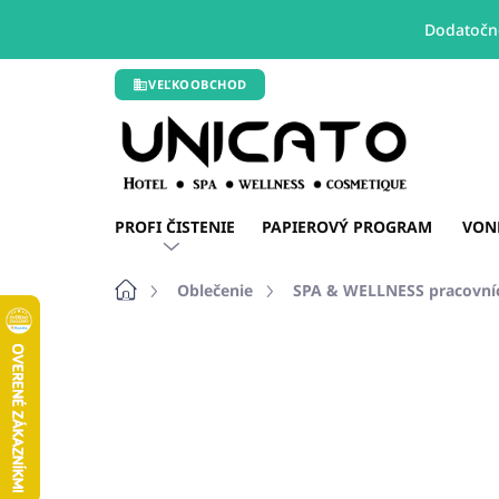
Dodatočné
Prejsť
VEĽKOOBCHOD
na
obsah
PROFI ČISTENIE
PAPIEROVÝ PROGRAM
VON
Domov
Oblečenie
SPA & WELLNESS pracovní
Neohodnotené
Podrobnosti hodn