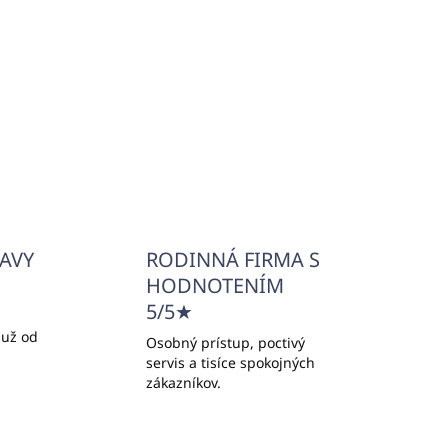
€0,90
€0,73 bez DPH
l
Detail
ĽAVY
RODINNÁ FIRMA S
HODNOTENÍM
5/5★
 už od
Osobný prístup, poctivý
servis a tisíce spokojných
zákazníkov.