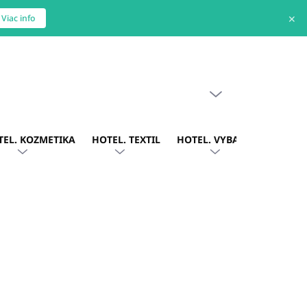
✕
Viac info
PRÁZDNY KOŠÍK
NÁKUPNÝ
KOŠÍK
TEL. KOZMETIKA
HOTEL. TEXTIL
HOTEL. VYBAVENIE
OBLE