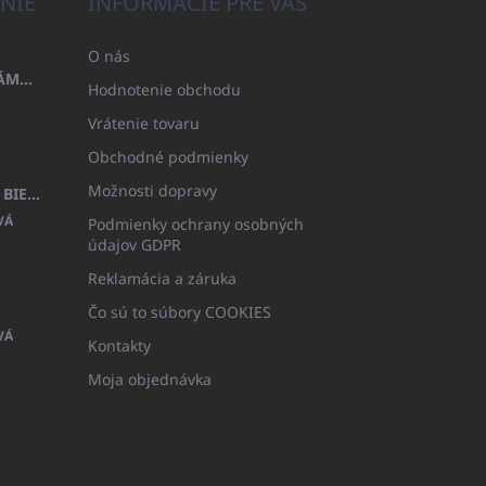
NIE
INFORMÁCIE PRE VÁS
O nás
OSUŠKA 100X200 FAMILY - NÁMORNÍCKA MODRÁ (480GR)
Hodnotenie obchodu
Vrátenie tovaru
Obchodné podmienky
Možnosti dopravy
DETSKÝ ŽUPAN BEYAZ, FROTE BIELY S KAPUCŇOU (400GR)
VÁ
Podmienky ochrany osobných
údajov GDPR
Reklamácia a záruka
Čo sú to súbory COOKIES
VÁ
Kontakty
Moja objednávka