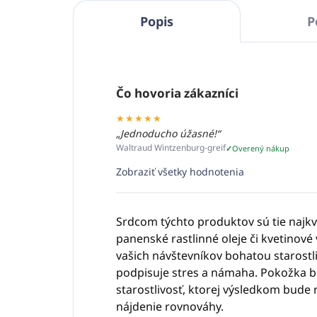
Popis
P
Čo hovoria zákazníci
★★★★★
„Jednoducho úžasné!“
Waltraud Wintzenburg-greif
Overený nákup
Zobraziť všetky hodnotenia
Srdcom týchto produktov sú tie najkv
panenské rastlinné oleje či kvetinov
vašich návštevníkov bohatou starostliv
podpisuje stres a námaha. Pokožka 
starostlivosť, ktorej výsledkom bude re
nájdenie rovnováhy.