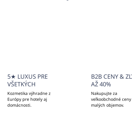
€0,38
,59
€0,31 bez DPH
48 bez DPH
Detai
Detail
5★ LUXUS PRE
B2B CENY & Z
VŠETKÝCH
AŽ 40%
Kozmetika výhradne z
Nakupujte za
Európy pre hotely aj
veľkoobchodné ceny
domácnosti.
malých objemov.