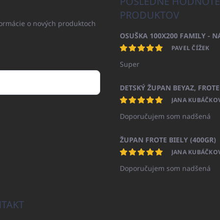
POSLEDNÉ HODNOTE
PRODUKTOV
formácie o nových produktoch
PAVEL ČÍŽEK
Super
JANA KUBÁČKO
Doporučujem som nadšená
ŽUPAN FROTE BIELY (400GR)
JANA KUBÁČKO
Doporučujem som nadšená
TAKT