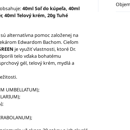
Obje
 obsahuje:
40ml Soľ do kúpeľa, 40ml
ér, 40ml Telový krém, 20g Tuhé
á sú alternatívna pomoc založenej na
ým lekárom Edwardom Bachom. Cieľom
GREEN
je využiť vlastnosti, ktoré Dr.
odporili telo vďaka bohatému
rchový gél, telový krém, mydlá a
ežitosti.
UM UMBELLATUM);
LARIUM);
);
MIRABOLANUM);