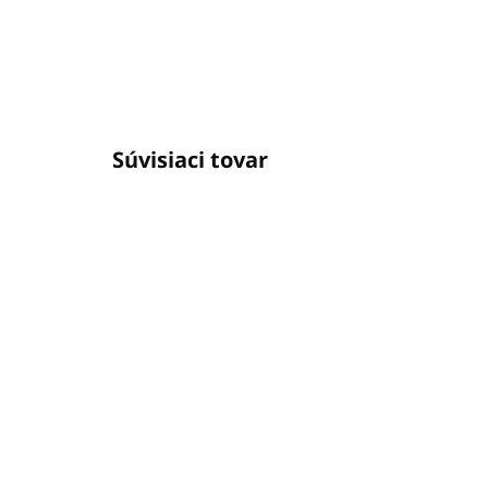
Súvisiaci tovar
SKLADOM
(166 KS)
Ko
Gél na vlasy a telo 40ml
EV