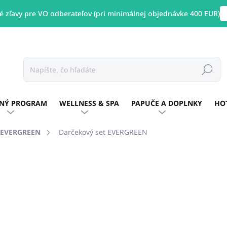
 zľavy pre VO odberateľov (pri minimálnej objednávke 400 EUR)
Hľadať
NÝ PROGRAM
WELLNESS & SPA
PAPUČE A DOPLNKY
HO
EVERGREEN
Darčekový set EVERGREEN
enia
ZNAČKA:
EVERGREEN
€10,97
/ ks
€8,92 bez DPH
Jednotková
SKLADOM
(21 KS)
cena: