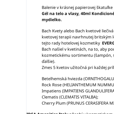
Balenie v krásnej papierovej škatuľke
Gél na telo a vlasy, 40ml Kondicion
mydielko.
Bach Kvety alebo Bach kvetové liečiv
kvetovej terapii navrhnutej britsk
tejto rady hotelovej kozmetiky
EVER
Bach našiel v kvetinách, na to, aby p
kozmetickému sortimentu (šampón, sp
ďalšie).
Zmes 5 kvetov užitočná pri každej príl
Betelhemská hviezda (ORNITHOGAL
Rock Rose (HELIANTHEMUM NUMMU
Impatiens (IMPATIENS GLANDULIFERA
Clematis (CLEMATIS VITALBA);
Cherry Plum (PRUNUS CERASIFERA 