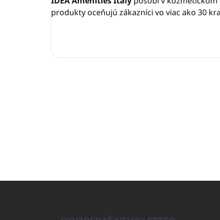
IDEA Amenities Italy
pôsobí v kozmetickom p
produkty oceňujú zákazníci vo viac ako 30 kra
Z
á
p
ä