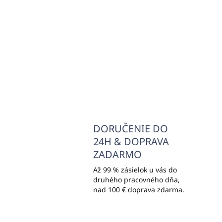
EVERGREEN
€0
€0,55
€0,
€0,45 bez DPH
Do košíka
DORUČENIE DO
24H & DOPRAVA
ZADARMO
Až 99 % zásielok u vás do
druhého pracovného dňa,
nad 100 € doprava zdarma.