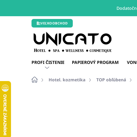
Dodatočné
Prejsť
VEĽKOOBCHOD
na
obsah
PROFI ČISTENIE
PAPIEROVÝ PROGRAM
VON
Domov
Hotel. kozmetika
TOP obľúbená
1 hodnotenie
Podrobnosti hodnot