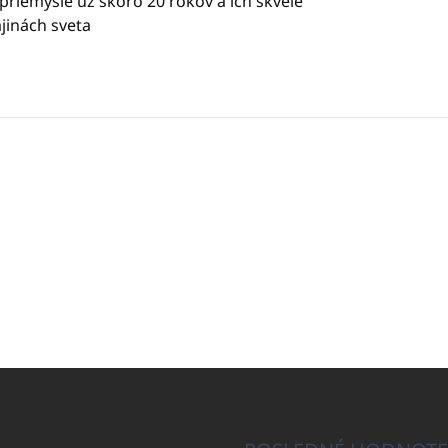
riemysle už skoro 20 rokov a ich skvelé
jinách sveta