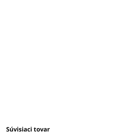
−
+
Pridať do košíka
Minimálny odber: 10 kusov
DETAILNÉ INFORMÁCIE
OPÝTAŤ SA
STRÁŽIŤ
Potrebujete poradiť?
+421940652650
info@unicato.sk
Súvisiaci tovar