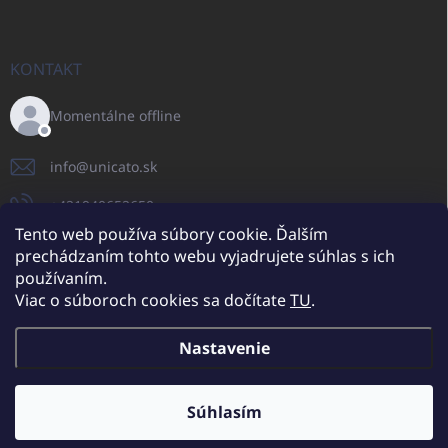
KONTAKT
Momentálne offline
info
@
unicato.sk
+421940652650
Tento web používa súbory cookie. Ďalším
prechádzaním tohto webu vyjadrujete súhlas s ich
používaním.
UNICATO.sk
UNICATOshop.cz
UNICATO.at
UNICATO.hu
Viac o súboroch cookies sa dočítate
TU
.
UNICATOshop.pl
UNICATOshop.de
Nastavenie
Copyright 2026
UNICATO.sk
. Všetky práva vyhradené.
Upraviť nastavenie
cookies
Súhlasím
Dodatočné zľavy pre VO odberateľov (pri minimálnej objednávke 400
EUR)
✕
Vytvoril Shoptet