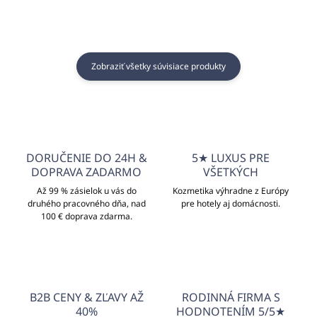
Zobraziť všetky súvisiace produkty
DORUČENIE DO 24H &
5★ LUXUS PRE
DOPRAVA ZADARMO
VŠETKÝCH
Až 99 % zásielok u vás do
Kozmetika výhradne z Európy
druhého pracovného dňa, nad
pre hotely aj domácnosti.
100 € doprava zdarma.
B2B CENY & ZĽAVY AŽ
RODINNÁ FIRMA S
40%
HODNOTENÍM 5/5★