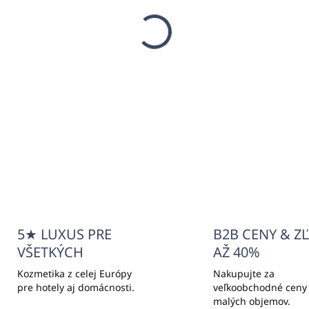
(7 KS)
(
lň do profi BIG SPACE
Náplň do profi BIG SPA
fúzerov TE SENCHA-71
difúzerov PRECIOUS
0ml - EMOZIONI
WOODS-75 500ml -
EMOZIONI
57,89
€257,89
9,67 bez DPH
€209,67 bez DPH
Do košíka
Do košíka
5★ LUXUS PRE
B2B CENY & Z
VŠETKÝCH
AŽ 40%
Kozmetika z celej Európy
Nakupujte za
pre hotely aj domácnosti.
veľkoobchodné ceny
malých objemov.