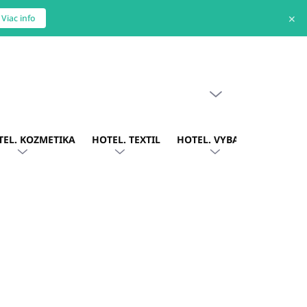
✕
Viac info
PRÁZDNY KOŠÍK
NÁKUPNÝ
KOŠÍK
TEL. KOZMETIKA
HOTEL. TEXTIL
HOTEL. VYBAVENIE
OBLE