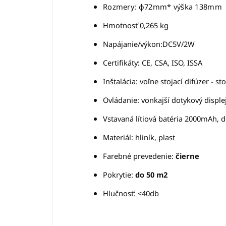
Rozmery: φ72mm* výška 138mm
Hmotnosť 0,265 kg
Napájanie/výkon:DC5V/2W
Certifikáty: CE, CSA, ISO, ISSA
Inštalácia: voľne stojací difúzer - st
Ovládanie: vonkajší dotykový disple
Vstavaná lítiová batéria 2000mAh, 
Materiál: hliník, plast
Farebné prevedenie:
čierne
Pokrytie:
do 50 m2
Hlučnosť: <40db