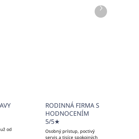
4 KS)
(8 KS)
Ďalší
CE
Náplň do profi BIG SPACE
produkt
difúzerov BERGAMO-20
500ml - EMOZIONI
€190,33
€154,74 bez DPH
Do košíka
ĽAVY
RODINNÁ FIRMA S
HODNOCENÍM
5/5★
 už od
Osobný prístup, poctivý
servis a tisíce spokojných