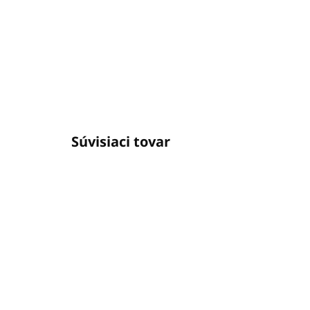
Súvisiaci tovar
BESTSELLER
SKLADOM