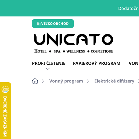
Dodatočné
Prejsť
VEĽKOOBCHOD
na
obsah
PROFI ČISTENIE
PAPIEROVÝ PROGRAM
VON
Domov
Vonný program
Elektrické difúzery
1 hodnotenie
Podrobnosti hodnot