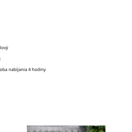
olový
j
doba nabíjania 4 hodiny