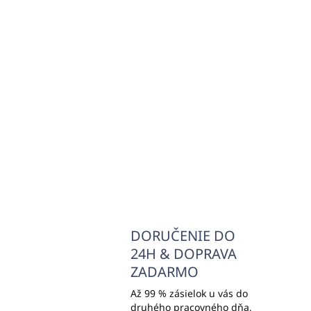
(12 KS)
Náplň do profi BIG SPACE
Náp
difúzerov ARGAN-72
di
500ml - EMOZIONI
50
€257,89
€2
€209,67 bez DPH
€20
Do košíka
DORUČENIE DO
24H & DOPRAVA
ZADARMO
Až 99 % zásielok u vás do
druhého pracovného dňa,