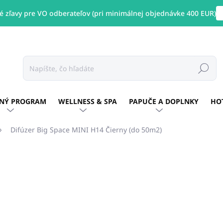
 zľavy pre VO odberateľov (pri minimálnej objednávke 400 EUR)
Hľadať
NÝ PROGRAM
WELLNESS & SPA
PAPUČE A DOPLNKY
HO
Difúzer Big Space MINI H14 Čierny (do 50m2)
enia
ZNAČKA:
UNICATO
€62,39
/ ks
€50,72 bez DPH
Jednotková
SKLADOM
(3 KS)
cena: