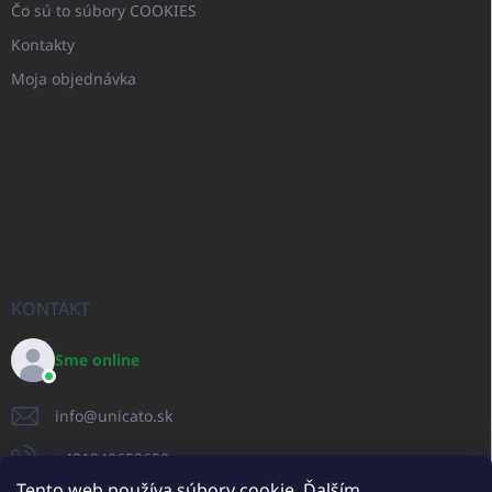
Čo sú to súbory COOKIES
Kontakty
Moja objednávka
KONTAKT
Sme online
info
@
unicato.sk
+421940652650
Tento web používa súbory cookie. Ďalším