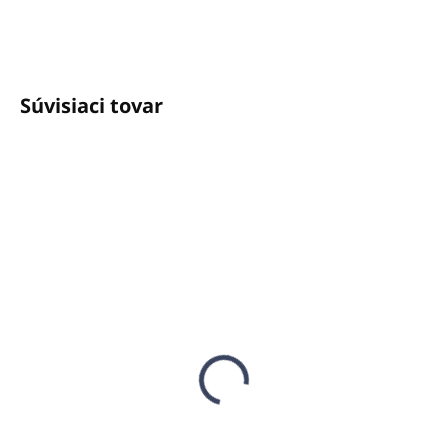
info@unicato.sk
Súvisiaci tovar
SKLADOM
SKLADOM
(23 KS)
(59 KS)
Kľúč pre kovové
Telový krém 300ml
držiaky 300ml ROUND,
HAVANA (pumpičkový
500ml PURE
dávkovač)
€5,47
€4,77
€4,45 bez DPH
€3,88 bez DPH