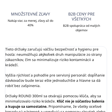
MNOŽSTEVNÉ ZĽAVY
B2B CENY PRE
VŠETKÝCH
Nakúp viac za menej, zľavy až do
40%
B2B spolupráca od malých
objemov
Tieto držiaky zaručujú väčšiu bezpečnosť a hygienu pre
hosťa: neumožňujú akýkoľvek druh manipulácie zo strany
zákazníkov, čím sa minimalizuje riziko kontaminácii a
krádeží.
Vyššia rýchlosť a pohodlie pre servisný personál: dopĺňanie
dávkovačov bude teraz ešte jednoduchšie a hlavne sa dá
robiť bez zašpinenia.
Držiaky ROUND 300ml sa otvárajú pomocou kľúča, aby sa
minimalizovalo riziko krádeže.
Kľúč nie je súčasťou balenia
a kupuje sa samostatne.
Pripomíname, že všetky oceľové
konzoly sú nástenné a upevňujú sa pomocou skrutiek alebo