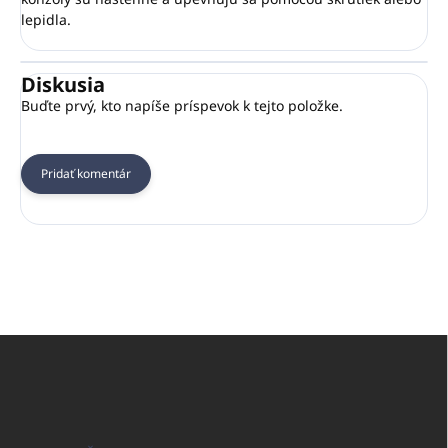
lepidla.
Diskusia
Buďte prvý, kto napíše príspevok k tejto položke.
Pridať komentár
Z
á
p
ä
t