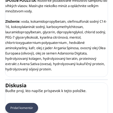
SPÔSOB POUŽITIA:
Rozotrite požadované množstvo šampónu do
vlhkých vlasov. Masírujte niekoľko minút a opláchnite veľkým
množstvom vody.
Zloženie:
voda, kokamidopropylbetain, olefinsulfonát sodný C14-
16, kokosylalaninát sodný, karboxymethylchitosan,
lauramidopropylbetain, glycerin, dipropylenglykol, chlorid sodný,
PEG-7 glycerylkokoát, kyselina citrónová, mentol,
chlortrioxyguaternium-polyquaternium , hedvábné
aminokyseliny, kafr, olej z jader Argania Spinosa, ovocný olej Olea
Europaea (olivový), olej ze semen Adansonia Digitata,
hydrolyzovaný kolagen, hydrolyzovaný keratin, proteinový
extrakt z Avena Sativa (ovesa), hydrolyzovaný kukuřičný protein,
hydrolyzovaný sójový protein.
Diskusia
Buďte prvý, kto napíše príspevok k tejto položke.
Pridať komentár