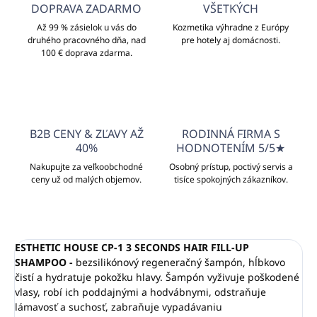
DOPRAVA ZADARMO
VŠETKÝCH
Až 99 % zásielok u vás do
Kozmetika výhradne z Európy
druhého pracovného dňa, nad
pre hotely aj domácnosti.
100 € doprava zdarma.
B2B CENY & ZĽAVY AŽ
RODINNÁ FIRMA S
40%
HODNOTENÍM 5/5★
Nakupujte za veľkoobchodné
Osobný prístup, poctivý servis a
ceny už od malých objemov.
tisíce spokojných zákazníkov.
ESTHETIC HOUSE CP-1 3 SECONDS HAIR FILL-UP
SHAMPOO -
bezsilikónový regeneračný šampón, hĺbkovo
čistí a hydratuje pokožku hlavy.
Šampón vyživuje poškodené
vlasy, robí ich poddajnými a hodvábnymi, odstraňuje
lámavosť a suchosť, zabraňuje vypadávaniu