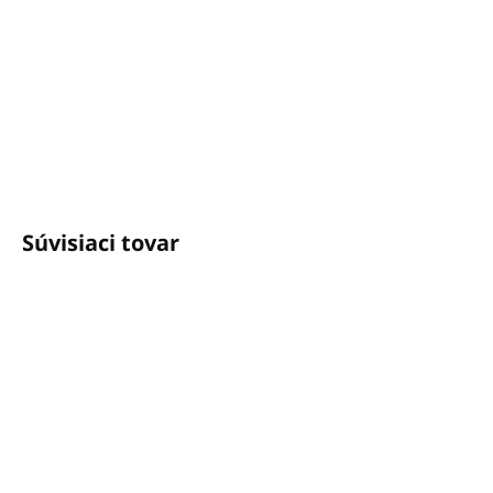
Potrebujete poradiť?
+421940652650
info@unicato.sk
Súvisiaci tovar
SKLADOM
SKLADOM
(3 KS)
(4 KS)