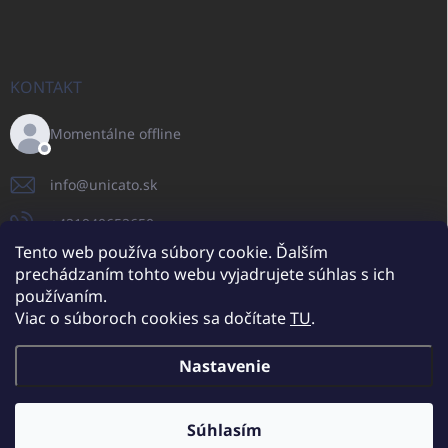
KONTAKT
Momentálne offline
info
@
unicato.sk
+421940652650
Tento web používa súbory cookie. Ďalším
prechádzaním tohto webu vyjadrujete súhlas s ich
používaním.
UNICATO.sk
UNICATOshop.cz
UNICATO.at
UNICATO.hu
Viac o súboroch cookies sa dočítate
TU
.
UNICATOshop.pl
UNICATOshop.de
Nastavenie
Copyright 2026
UNICATO.sk
. Všetky práva vyhradené.
Upraviť nastavenie
cookies
Súhlasím
Dodatočné zľavy pre VO odberateľov (pri minimálnej objednávke 400
EUR)