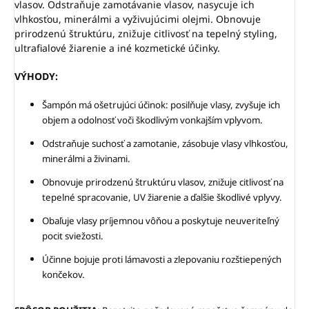
vlasov.
Odstraňuje zamotávanie vlasov, nasycuje ich
vlhkosťou, minerálmi a vyživujúcimi olejmi. Obnovuje
prirodzenú štruktúru, znižuje citlivosť na tepelný styling,
ultrafialové žiarenie a iné kozmetické účinky.
VÝHODY:
Šampón má ošetrujúci účinok: posilňuje vlasy, zvyšuje ich
objem a odolnosť voči škodlivým vonkajším vplyvom.
Odstraňuje suchosť a zamotanie, zásobuje vlasy vlhkosťou,
minerálmi a živinami.
Obnovuje prirodzenú štruktúru vlasov, znižuje citlivosť na
tepelné spracovanie, UV žiarenie a ďalšie škodlivé vplyvy.
Obaľuje vlasy príjemnou vôňou a poskytuje neuveriteľný
pocit sviežosti.
Účinne bojuje proti lámavosti a zlepovaniu rozštiepených
končekov.