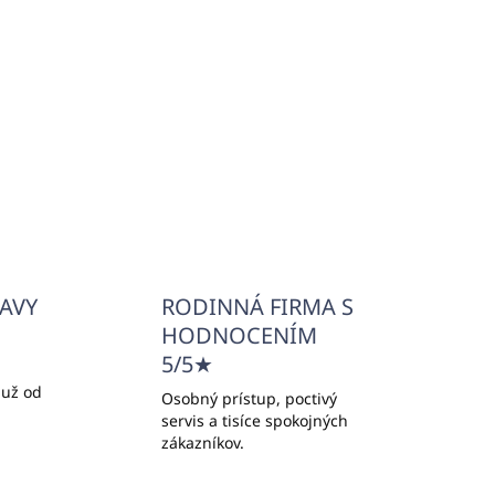
€1,14
€0,93 bez DPH
Do košíka
ĽAVY
RODINNÁ FIRMA S
HODNOCENÍM
5/5★
 už od
Osobný prístup, poctivý
servis a tisíce spokojných
zákazníkov.