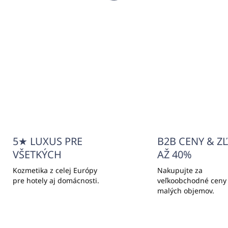
INKS (pumpičkový
THINKS (pumpičkový
vkovač MAGNET)
dávkovač INVISIBLE)
,25
€6,97
89 bez DPH
€5,67 bez DPH
Do košíka
Do košíka
5★ LUXUS PRE
B2B CENY & Z
VŠETKÝCH
AŽ 40%
Kozmetika z celej Európy
Nakupujte za
pre hotely aj domácnosti.
veľkoobchodné ceny
malých objemov.