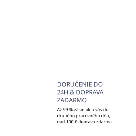
THINKS (balenie na
TH
dopĺňanie)
dá
€14,16
€7
€11,51 bez DPH
€5,
Do košíka
DORUČENIE DO
24H & DOPRAVA
ZADARMO
Až 99 % zásielok u vás do
druhého pracovného dňa,
nad 100 € doprava zdarma.