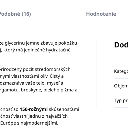
Podobné (16)
Hodnotenie
Dod
áze glycerínu jemne zbavuje pokožku
j, ktorý má jedinečné hydratačné
rirodzený pocit stredomorských
Kategó
ými vlastnosťami olív. Čistý a
 rozmaznáva vaše telo, myseľ a
Obje
rgamotu, broskyne, bieleho pižma a
Typ p
očnosť so
150-ročnými
skúsenosťami
očnosť vlastní jednu z najväčších
 Európe s najmodernejšími,