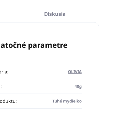
Diskusia
atočné parametre
ria
:
OLIVIA
m
:
40g
roduktu
:
Tuhé mydielko