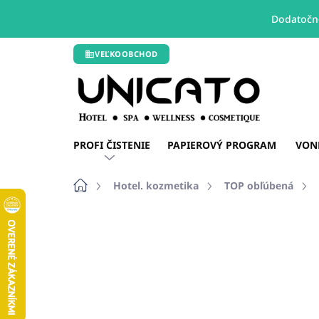
Dodatočné
Prejsť
VEĽKOOBCHOD
na
obsah
PROFI ČISTENIE
PAPIEROVÝ PROGRAM
VON
Domov
Hotel. kozmetika
TOP obľúbená
Neohodnotené
Podrobnosti hodn