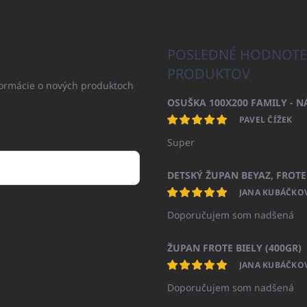
POSLEDNÉ HODNOTE
PRODUKTOV
formácie o nových produktoch
PAVEL ČÍŽEK
Super
JANA KUBÁČKO
Doporučujem som nadšená
ŽUPAN FROTE BIELY (400GR)
JANA KUBÁČKO
Doporučujem som nadšená