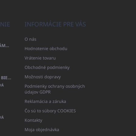
NIE
INFORMÁCIE PRE VÁS
O nás
OSUŠKA 100X200 FAMILY - NÁMORNÍCKA MODRÁ (480GR)
Hodnotenie obchodu
Vrátenie tovaru
Obchodné podmienky
Možnosti dopravy
DETSKÝ ŽUPAN BEYAZ, FROTE BIELY S KAPUCŇOU (400GR)
VÁ
Podmienky ochrany osobných
údajov GDPR
Reklamácia a záruka
Čo sú to súbory COOKIES
VÁ
Kontakty
Moja objednávka