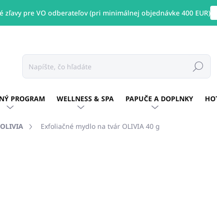
 zľavy pre VO odberateľov (pri minimálnej objednávke 400 EUR)
Hľadať
NÝ PROGRAM
WELLNESS & SPA
PAPUČE A DOPLNKY
HO
OLIVIA
Exfoliačné mydlo na tvár OLIVIA 40 g
otenia
ZNAČKA:
OLIVIA
€0,54
/ ks
€0,44 bez DPH
Jednotková
SKLADOM
(134 KS)
cena: