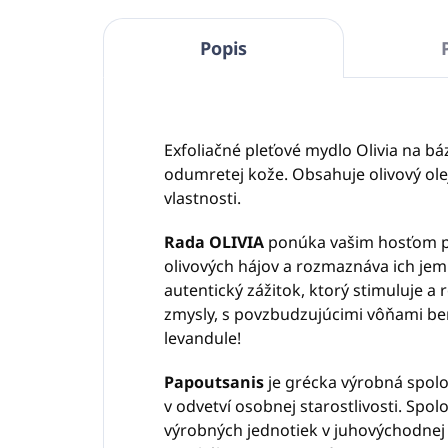
Popis
Exfoliačné pleťové mydlo Olivia na b
odumretej kože. Obsahuje olivový ole
vlastnosti.
Rada OLIVIA
ponúka vašim hosťom p
olivových hájov a rozmaznáva ich jemn
autentický zážitok, ktorý stimuluje a
zmysly, s povzbudzujúcimi vôňami be
levandule!
Papoutsanis
je grécka výrobná spol
v odvetví osobnej starostlivosti. Spol
výrobných jednotiek v juhovýchodnej