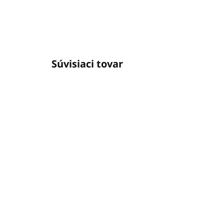
Súvisiaci tovar
SKLADOM
(123 KS)
Šampón 1L OLIVIA
Ša