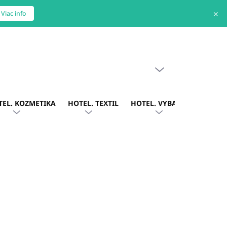
✕
Viac info
PRÁZDNY KOŠÍK
NÁKUPNÝ
KOŠÍK
TEL. KOZMETIKA
HOTEL. TEXTIL
HOTEL. VYBAVENIE
OBLE