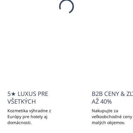
žiak magnetický SENA-
JO na pumpičkové
kovače, čierny
7,84
,50 bez DPH
Do košíka
5★ LUXUS PRE
B2B CENY & Z
VŠETKÝCH
AŽ 40%
Kozmetika výhradne z
Nakupujte za
Európy pre hotely aj
veľkoobchodné ceny
domácnosti.
malých objemov.