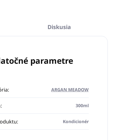
Diskusia
atočné parametre
ria
:
ARGAN MEADOW
m
:
300ml
roduktu
:
Kondicionér