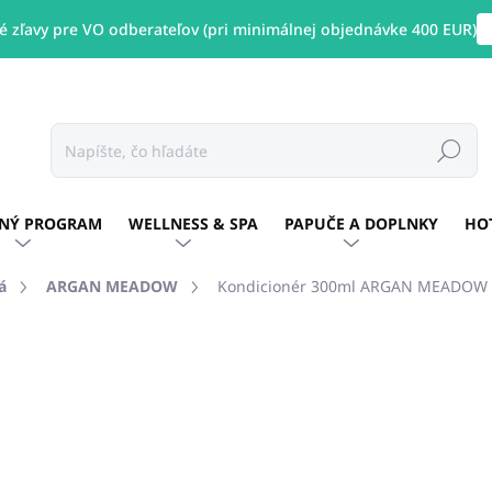
 zľavy pre VO odberateľov (pri minimálnej objednávke 400 EUR)
Hľadať
NÝ PROGRAM
WELLNESS & SPA
PAPUČE A DOPLNKY
HO
á
ARGAN MEADOW
Kondicionér 300ml ARGAN MEADOW -
otenia
ZNAČKA:
ARGAN MEADOW
€8,53
/ ks
€6,93 bez DPH
Jednotková
SKLADOM
(69 KS)
cena: