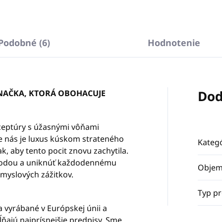
Podobné (6)
Hodnotenie
Dod
NAČKA, KTORÁ OBOHACUJE
eptúry s úžasnými vôňami
e nás je luxus kúskom strateného
Kategó
ak, aby tento pocit znovu zachytila.
rírodou a uniknúť každodennému
Obje
myslových zážitkov.
Typ p
 vyrábané v Európskej únii a
ňajú najprísnejšie predpisy. Sme