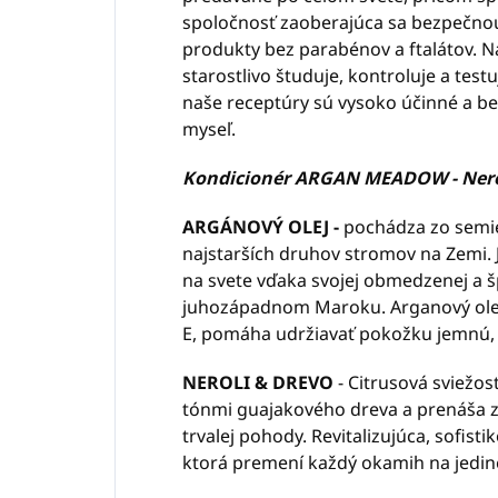
spoločnosť zaoberajúca sa bezpečno
produkty bez parabénov a ftalátov. N
starostlivo študuje, kontroluje a test
naše receptúry sú vysoko účinné a bez
myseľ.
Kondicionér ARGAN MEADOW - Nero
ARGÁNOVÝ OLEJ -
pochádza zo semie
najstarších druhov stromov na Zemi. J
na svete vďaka svojej obmedzenej a šp
juhozápadnom Maroku. Arganový olej,
E, pomáha udržiavať pokožku jemnú, h
NEROLI & DREVO
- Citrusová sviežosť
tónmi guajakového dreva a prenáša 
trvalej pohody. Revitalizujúca, sofis
ktorá premení každý okamih na jedin