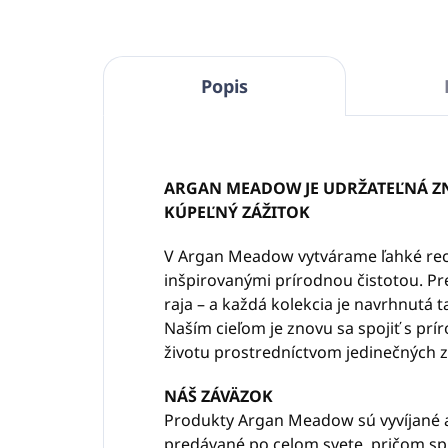
Popis
ARGAN MEADOW JE UDRŽATEĽNÁ Z
KÚPEĽNÝ ZÁŽITOK
V Argan Meadow vytvárame ľahké rec
inšpirovanými prírodnou čistotou. Pr
raja – a každá kolekcia je navrhnutá t
Naším cieľom je znovu sa spojiť s p
životu prostredníctvom jedinečných z
NÁŠ ZÁVÄZOK
Produkty Argan Meadow sú vyvíjané a
predávané po celom svete, pričom spĺ