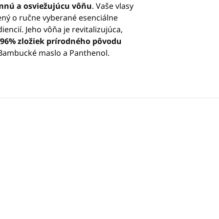
mnú a osviežujúcu vôňu
. Vaše vlasy
ný o ručne vyberané esenciálne
iencií. Jeho vôňa je revitalizujúca,
96% zložiek prírodného pôvodu
, Bambucké maslo a Panthenol.