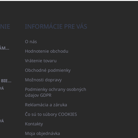
NIE
INFORMÁCIE PRE VÁS
O nás
OSUŠKA 100X200 FAMILY - NÁMORNÍCKA MODRÁ (480GR)
Hodnotenie obchodu
Vrátenie tovaru
Obchodné podmienky
Možnosti dopravy
DETSKÝ ŽUPAN BEYAZ, FROTE BIELY S KAPUCŇOU (400GR)
VÁ
Podmienky ochrany osobných
údajov GDPR
Reklamácia a záruka
Čo sú to súbory COOKIES
VÁ
Kontakty
Moja objednávka