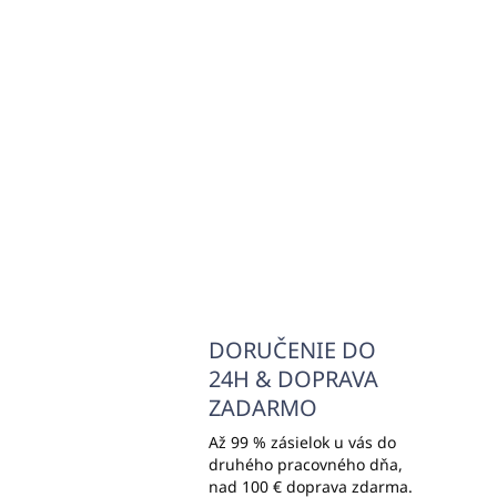
Šampón 300ml ARGAN
Dr
MEADOW - Neroli & Wood
TA
dáv
€7,49
€1
€6,09 bez DPH
€14
Do košíka
DORUČENIE DO
24H & DOPRAVA
ZADARMO
Až 99 % zásielok u vás do
druhého pracovného dňa,
nad 100 € doprava zdarma.