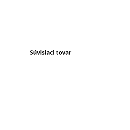
Súvisiaci tovar
SKLADOM
(38 KS)