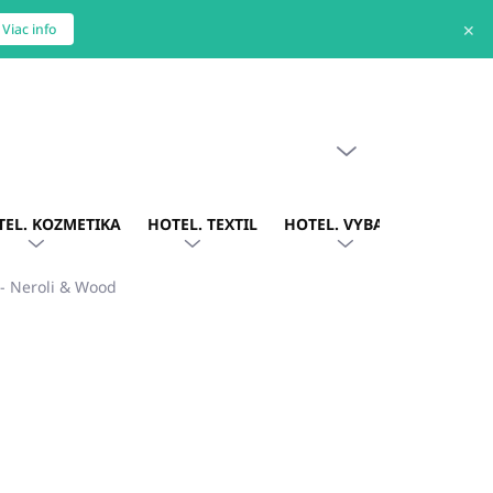
✕
Viac info
PRÁZDNY KOŠÍK
NÁKUPNÝ
KOŠÍK
TEL. KOZMETIKA
HOTEL. TEXTIL
HOTEL. VYBAVENIE
OBLE
 Neroli & Wood