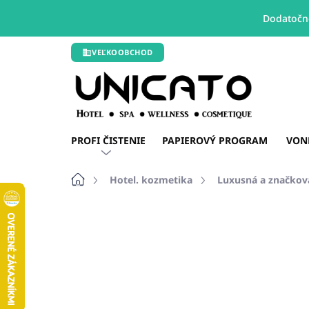
Dodatočné
Prejsť
VEĽKOOBCHOD
na
obsah
PROFI ČISTENIE
PAPIEROVÝ PROGRAM
VON
Domov
Hotel. kozmetika
Luxusná a značkov
Neohodnotené
Podrobnosti hodn