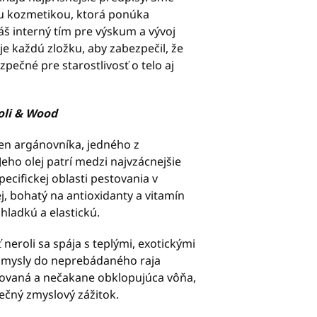
u kozmetikou, ktorá ponúka
áš interný tím pre výskum a vývoj
uje každú zložku, aby zabezpečil, že
pečné pre starostlivosť o telo aj
li & Wood
n argánovníka, jedného z
eho olej patrí medzi najvzácnejšie
ecifickej oblasti pestovania v
 bohatý na antioxidanty a vitamín
ladkú a elastickú.
 neroli sa spája s teplými, exotickými
zmysly do neprebádaného raja
tikovaná a nečakane obklopujúca vôňa,
ečný zmyslový zážitok.