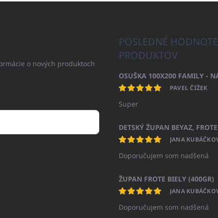
POSLEDNÉ HODNOTE
PRODUKTOV
formácie o nových produktoch
PAVEL ČÍŽEK
Super
JANA KUBÁČKO
Doporučujem som nadšená
ŽUPAN FROTE BIELY (400GR)
JANA KUBÁČKO
Doporučujem som nadšená