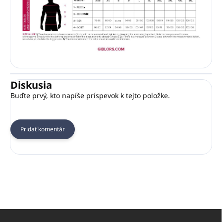
Diskusia
Buďte prvý, kto napíše príspevok k tejto položke.
Pridať komentár
Z