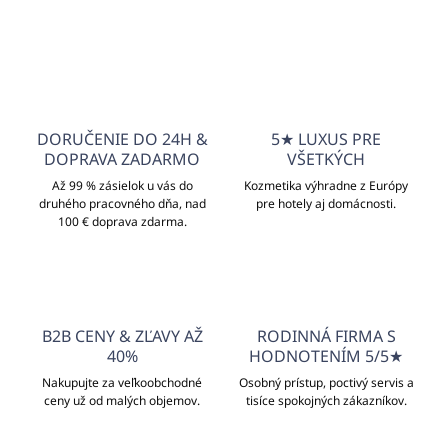
DORUČENIE DO 24H &
5★ LUXUS PRE
DOPRAVA ZADARMO
VŠETKÝCH
Až 99 % zásielok u vás do
Kozmetika výhradne z Európy
druhého pracovného dňa, nad
pre hotely aj domácnosti.
100 € doprava zdarma.
B2B CENY & ZĽAVY AŽ
RODINNÁ FIRMA S
40%
HODNOTENÍM 5/5★
Nakupujte za veľkoobchodné
Osobný prístup, poctivý servis a
ceny už od malých objemov.
tisíce spokojných zákazníkov.