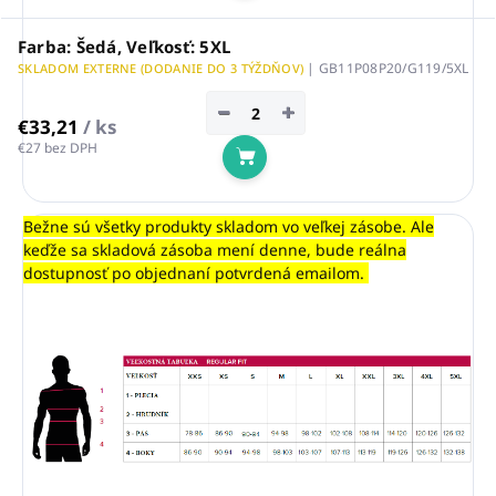
Farba: Šedá, Veľkosť: 5XL
| GB11P08P20/G119/5XL
SKLADOM EXTERNE (DODANIE DO 3 TÝŽDŇOV)
−
+
€33,21
/ ks
€27 bez DPH
Do košíka
Bežne sú všetky produkty skladom vo veľkej zásobe. Ale
keďže sa skladová zásoba mení denne, bude reálna
dostupnosť po objednaní potvrdená emailom.