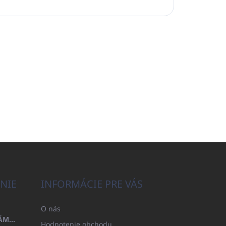
NIE
INFORMÁCIE PRE VÁS
O nás
OSUŠKA 100X200 FAMILY - NÁMORNÍCKA MODRÁ (480GR)
Hodnotenie obchodu