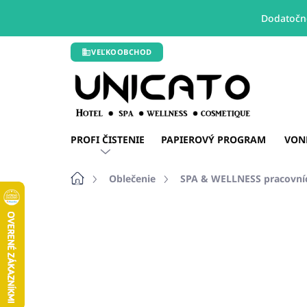
Dodatočné
Prejsť
VEĽKOOBCHOD
na
obsah
PROFI ČISTENIE
PAPIEROVÝ PROGRAM
VON
Domov
Oblečenie
SPA & WELLNESS pracovní
Neohodnotené
Podrobnosti hodn