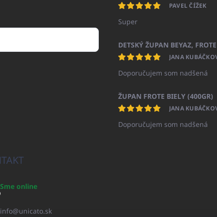
PAVEL ČÍŽEK
Super
JANA KUBÁČKO
Doporučujem som nadšená
ŽUPAN FROTE BIELY (400GR)
JANA KUBÁČKO
Doporučujem som nadšená
TAKT
Sme online
info
@
unicato.sk