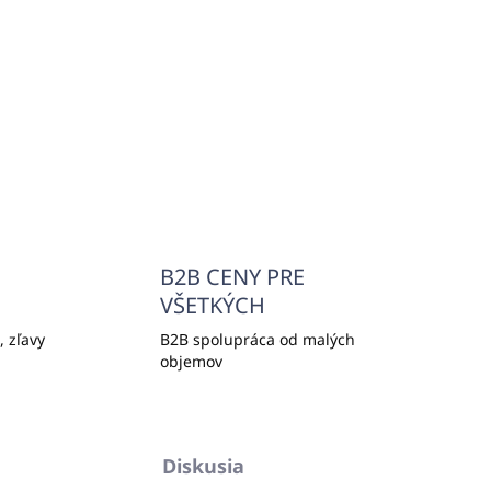
info@unicato.sk
B2B CENY PRE
VŠETKÝCH
 zľavy
B2B spolupráca od malých
objemov
Diskusia