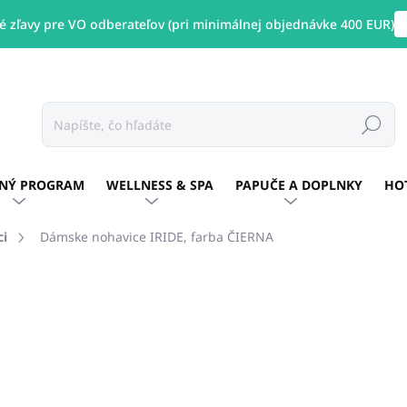
 zľavy pre VO odberateľov (pri minimálnej objednávke 400 EUR)
Hľadať
NÝ PROGRAM
WELLNESS & SPA
PAPUČE A DOPLNKY
HO
ci
Dámske nohavice IRIDE, farba ČIERNA
otenia
ZNAČKA:
GIBLORS
€51,15
/ ks
€41,59 bez DPH
Jednotková
Zvoľte variant
cena: