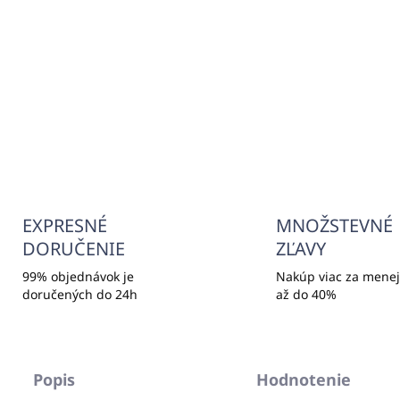
OPÝTAŤ SA
STRÁŽIŤ
Potrebujete poradiť?
+421940652650
EXPRESNÉ
MNOŽSTEVNÉ
DORUČENIE
ZĽAVY
99% objednávok je
Nakúp viac za menej,
doručených do 24h
až do 40%
Popis
Hodnotenie