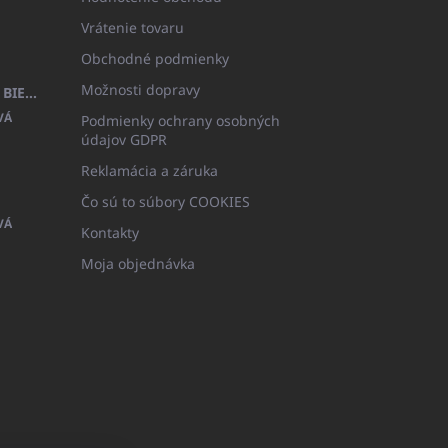
Vrátenie tovaru
Obchodné podmienky
Možnosti dopravy
DETSKÝ ŽUPAN BEYAZ, FROTE BIELY S KAPUCŇOU (400GR)
VÁ
Podmienky ochrany osobných
údajov GDPR
Reklamácia a záruka
Čo sú to súbory COOKIES
VÁ
Kontakty
Moja objednávka