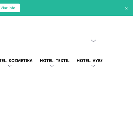
✕
Viac info
PRÁZDNY KOŠÍK
NÁKUPNÝ
KOŠÍK
TEL. KOZMETIKA
HOTEL. TEXTIL
HOTEL. VYBAVENIE
OBLE