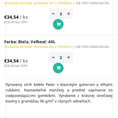
| GB19P01N088/00/3XL
SKLADOM EXTERNE (DODANIE DO 3 TÝŽDŇOV)
−
+
€34,54
/ ks
€28,08 bez DPH
Do košíka
Farba: Biela, Veľkosť: 4XL
| GB19P01N088/00/4XL
SKLADOM EXTERNE (DODANIE DO 3 TÝŽDŇOV)
−
+
€34,54
/ ks
€28,08 bez DPH
Do košíka
Vynovený strih koľele Peter s klasickým golierom a dlhými
rukávmi. Nastaviteľné manžety a predné zapínanie so
zodpovedajúcimi gombíkmi. Vyrobené z krásnej strečovej
bavlny s gramážou 96 g/m² v rôznych odtieňoch.