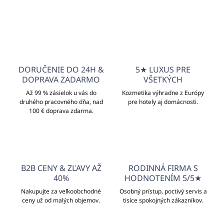
DORUČENIE DO 24H &
5★ LUXUS PRE
DOPRAVA ZADARMO
VŠETKÝCH
Až 99 % zásielok u vás do
Kozmetika výhradne z Európy
druhého pracovného dňa, nad
pre hotely aj domácnosti.
100 € doprava zdarma.
B2B CENY & ZĽAVY AŽ
RODINNÁ FIRMA S
40%
HODNOTENÍM 5/5★
Nakupujte za veľkoobchodné
Osobný prístup, poctivý servis a
ceny už od malých objemov.
tisíce spokojných zákazníkov.