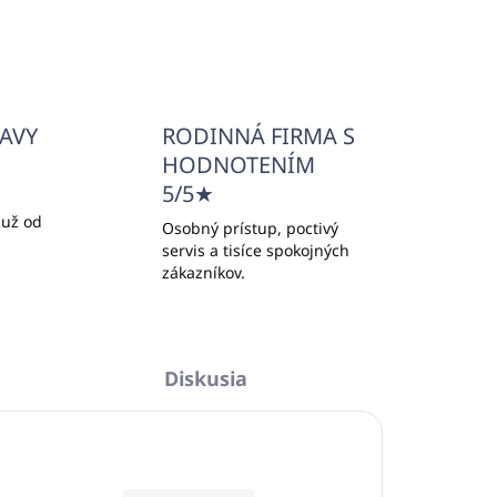
info@unicato.sk
ĽAVY
RODINNÁ FIRMA S
HODNOTENÍM
5/5★
 už od
Osobný prístup, poctivý
servis a tisíce spokojných
zákazníkov.
Diskusia