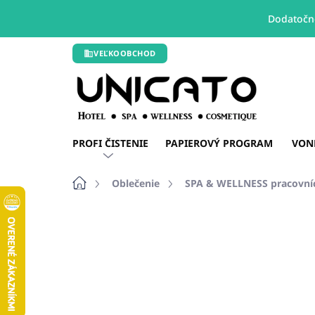
Dodatočné
Prejsť
VEĽKOOBCHOD
na
obsah
PROFI ČISTENIE
PAPIEROVÝ PROGRAM
VON
Domov
Oblečenie
SPA & WELLNESS pracovní
Neohodnotené
Podrobnosti hodn