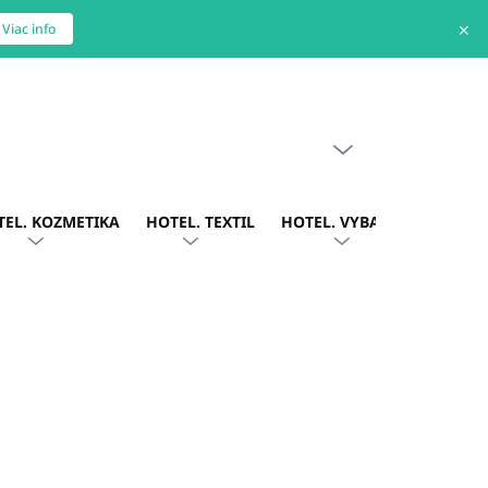
✕
Viac info
PRÁZDNY KOŠÍK
NÁKUPNÝ
KOŠÍK
TEL. KOZMETIKA
HOTEL. TEXTIL
HOTEL. VYBAVENIE
OBLE