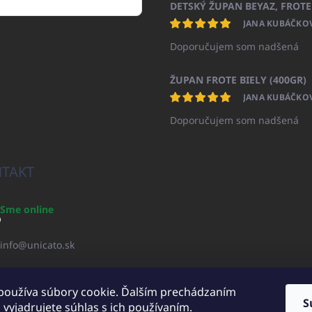
JANA KUBÁČKO
Doporučujem som nadšená
ŽUPAN FROTE BIELY (400GR)
JANA KUBÁČKO
Doporučujem som nadšená
TAKT
Sme online
info
@
unicato.sk
+421940652650
používa súbory cookie. Ďalším prechádzaním
S
vyjadrujete súhlas s ich používaním.
UNICATOshop.cz
UNICATO.at
UNICATO.hu
UNICATOshop.pl
UN