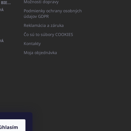
Možnosti dopravy
DETSKÝ ŽUPAN BEYAZ, FROTE BIELY S KAPUCŇOU (400GR)
VÁ
Podmienky ochrany osobných
údajov GDPR
Reklamácia a záruka
Čo sú to súbory COOKIES
VÁ
Kontakty
Moja objednávka
úhlasím
ICATOshop.de