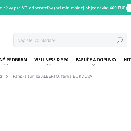
 zľavy pre VO odberateľov (pri minimálnej objednávke 400 EUR)
Hľadať
NÝ PROGRAM
WELLNESS & SPA
PAPUČE A DOPLNKY
HO
ci
Pánska tunika ALBERTO, farba BORDOVÁ
otenia
ZNAČKA:
GIBLORS
€38,42
/ ks
€31,24 bez DPH
Jednotková
Zvoľte variant
cena: