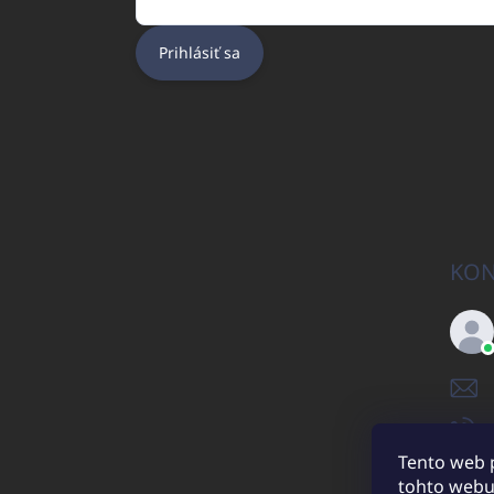
Prihlásiť sa
KON
Tento web 
tohto webu 
UNICATO.sk