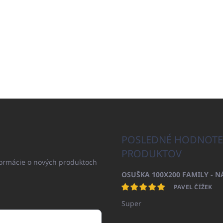
POSLEDNÉ HODNOTE
PRODUKTOV
formácie o nových produktoch
PAVEL ČÍŽEK
Super