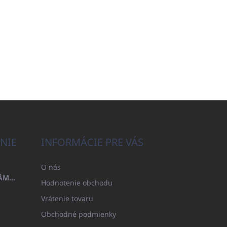
NIE
INFORMÁCIE PRE VÁS
O nás
OSUŠKA 100X200 FAMILY - NÁMORNÍCKA MODRÁ (480GR)
Hodnotenie obchodu
Vrátenie tovaru
Obchodné podmienky