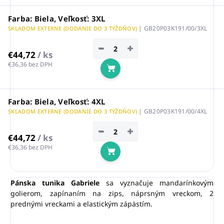
Farba: Biela, Veľkosť: 3XL
| GB20P03K191/00/3XL
SKLADOM EXTERNE (DODANIE DO 3 TÝŽDŇOV)
−
+
€44,72
/ ks
€36,36 bez DPH
Do košíka
Farba: Biela, Veľkosť: 4XL
| GB20P03K191/00/4XL
SKLADOM EXTERNE (DODANIE DO 3 TÝŽDŇOV)
−
+
€44,72
/ ks
€36,36 bez DPH
Do košíka
Pánska tunika Gabriele
sa vyznačuje mandarínkovým
golierom, zapínaním na zips, náprsným vreckom, 2
prednými vreckami a elastickým zápästím.