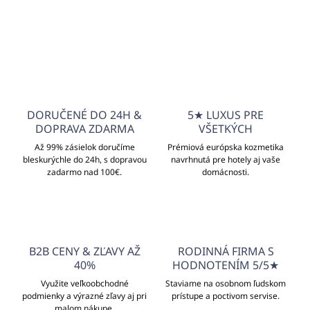
info@unicato.sk
DORUČENÉ DO 24H &
5★ LUXUS PRE
DOPRAVA ZDARMA
VŠETKÝCH
Až 99% zásielok doručíme
Prémiová európska kozmetika
bleskurýchle do 24h, s dopravou
navrhnutá pre hotely aj vaše
zadarmo nad 100€.
domácnosti.
B2B CENY & ZĽAVY AŽ
RODINNÁ FIRMA S
40%
HODNOTENÍM 5/5★
Využite veľkoobchodné
Staviame na osobnom ľudskom
podmienky a výrazné zľavy aj pri
prístupe a poctivom servise.
malom nákupe.