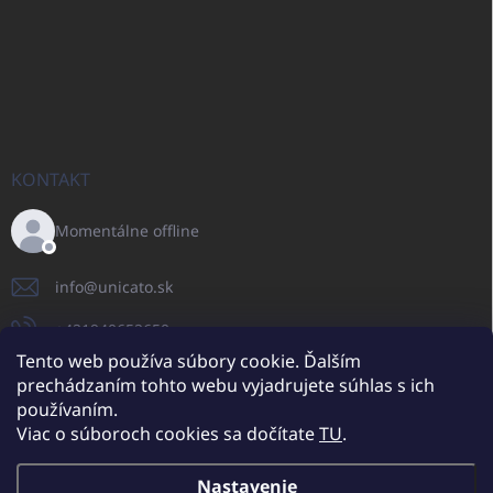
KONTAKT
Momentálne offline
info
@
unicato.sk
+421940652650
Tento web používa súbory cookie. Ďalším
prechádzaním tohto webu vyjadrujete súhlas s ich
používaním.
UNICATO.sk
UNICATOshop.cz
UNICATO.at
UNICATO.hu
Viac o súboroch cookies sa dočítate
TU
.
UNICATOshop.pl
UNICATOshop.de
Nastavenie