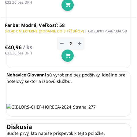
€33,30 bez DPH
Do košíka
Farba: Modrá, Veľkosť: 58
| GB20P01P546/004/58
SKLADOM EXTERNE (DODANIE DO 3 TÝŽDŇOV)
−
+
€40,96
/ ks
€33,30 bez DPH
Do košíka
Nohavice Giovanni
sú vyrobené bez podšívky, ideálne pre
hotelový sektor a izbovú službu.
Diskusia
Buďte prvý, kto napíše príspevok k tejto položke.