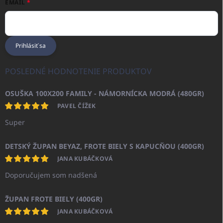
EMAIL
Prihlásiť sa
POSLEDNÉ HODNOTENIE PRODUKTOV
OSUŠKA 100X200 FAMILY - NÁMORNÍCKA MODRÁ (480GR)
PAVEL ČÍŽEK
Super
DETSKÝ ŽUPAN BEYAZ, FROTE BIELY S KAPUCŇOU (400GR)
JANA KUBÁČKOVÁ
Doporučujem som nadšená
ŽUPAN FROTE BIELY (400GR)
JANA KUBÁČKOVÁ