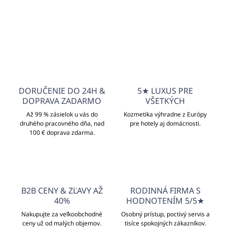
info@unicato.sk
DORUČENIE DO 24H &
5★ LUXUS PRE
DOPRAVA ZADARMO
VŠETKÝCH
Až 99 % zásielok u vás do
Kozmetika výhradne z Európy
druhého pracovného dňa, nad
pre hotely aj domácnosti.
100 € doprava zdarma.
B2B CENY & ZĽAVY AŽ
RODINNÁ FIRMA S
40%
HODNOTENÍM 5/5★
Nakupujte za veľkoobchodné
Osobný prístup, poctivý servis a
ceny už od malých objemov.
tisíce spokojných zákazníkov.