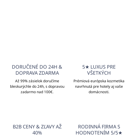
+421940652650
info@unicato.sk
DORUČENÉ DO 24H &
5★ LUXUS PRE
DOPRAVA ZDARMA
VŠETKÝCH
Až 99% zásielok doručíme
Prémiová európska kozmetika
bleskurýchle do 24h, s dopravou
navrhnutá pre hotely aj vaše
zadarmo nad 100€.
domácnosti.
B2B CENY & ZĽAVY AŽ
RODINNÁ FIRMA S
40%
HODNOTENÍM 5/5★