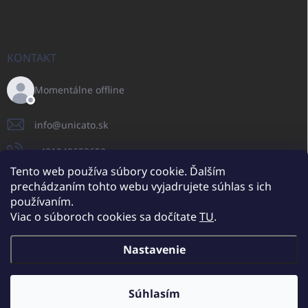
KONTAKT
Momentálne offline
info
@
unicato.sk
+421940652650
Tento web používa súbory cookie. Ďalším
prechádzaním tohto webu vyjadrujete súhlas s ich
používaním.
UNICATO.sk
UNICATOshop.cz
UNICATO.at
UNICATO.hu
Viac o súboroch cookies sa dočítate
TU
.
UNICATOshop.pl
UNICATOshop.de
Nastavenie
Copyright 2026
UNICATO.sk
. Všetky práva vyhradené.
Upraviť nastavenie
cookies
Súhlasím
Dodatočné zľavy pre VO odberateľov (pri minimálnej objednávke 400
EUR)
✕