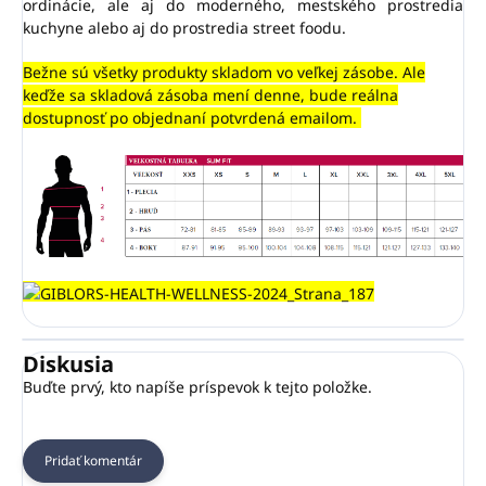
ordinácie, ale aj do moderného, mestského prostredia
kuchyne alebo aj do prostredia
street foodu.
Bežne sú všetky produkty skladom vo veľkej zásobe. Ale
keďže sa skladová zásoba mení denne, bude reálna
dostupnosť po objednaní potvrdená emailom.
Diskusia
Buďte prvý, kto napíše príspevok k tejto položke.
Pridať komentár