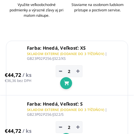
Využite veľkoobchodné
Staviame na osobnom ľudskom
podmienky a výrazné zľavy aj pri
prístupe a poctivom servise.
malom nákupe.
Farba: Hnedá, Veľkosť: XS
|
SKLADOM EXTERNE (DODANIE DO 3 TÝŽDŇOV)
GB23P02P256/J322/XS
−
+
€44,72
/ ks
€36,36 bez DPH
Do košíka
Farba: Hnedá, Veľkosť: S
|
SKLADOM EXTERNE (DODANIE DO 3 TÝŽDŇOV)
GB23P02P256/J322/S
−
+
€44,72
/ ks