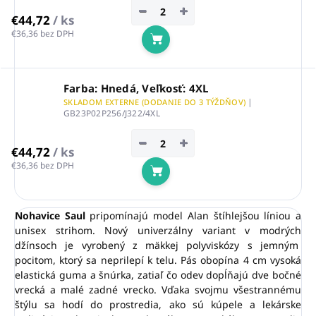
−
+
€44,72
/ ks
€36,36 bez DPH
Do košíka
Farba: Hnedá, Veľkosť: 4XL
|
SKLADOM EXTERNE (DODANIE DO 3 TÝŽDŇOV)
GB23P02P256/J322/4XL
−
+
€44,72
/ ks
€36,36 bez DPH
Do košíka
Nohavice Saul
pripomínajú model Alan štíhlejšou líniou a
unisex strihom. Nový univerzálny variant v modrých
džínsoch je vyrobený z mäkkej polyviskózy s jemným
pocitom, ktorý sa neprilepí k telu. Pás obopína 4 cm vysoká
elastická guma a šnúrka, zatiaľ čo odev dopĺňajú dve bočné
vrecká a malé zadné vrecko. Vďaka svojmu všestrannému
štýlu sa hodí do prostredia, ako sú kúpele a lekárske