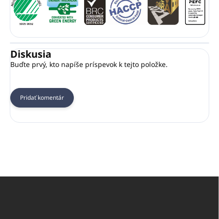
Diskusia
Buďte prvý, kto napíše príspevok k tejto položke.
Pridať komentár
Z
á
p
ä