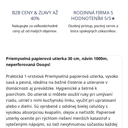
B2B CENY & ZĽAVY AŽ
RODINNÁ FIRMA S
40%
HODNOTENÍM 5/5★
Nakupujte za veľkoobchodné
Osobný prístup, poctivý servis a
ceny už od malých objemov.
tisíce spokojných zákazníkov.
Priemyselná papierová utierka 30 cm, návin 1000m,
neperforovaná Ooops!
Praktická 1-vrstvová Priemyselná papierová utierka, vysoko
savá a pevná, ideálna na bežné čistenie a utieranie v
domácnosti aj prevádzke. Hygienické a šetrné k
povrchom.
Do utierok si môžete osušiť ruky pri umývaní
riadu, utrieť s nimi kuchynskú linku, využiť pri upratovaní
alebo v dielni. Sú vyrobené z odolnej bielej celulózy s
vysokou absorpciou kvapalín, olejov a nečistôt. Papierové
utierky oceníte pri rýchlom riešení menších katastrof s
vytečenými nápojmi, sú tiež nevyhnutnou súčasťou každej