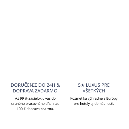
Potrebujete poradiť?
+421940652650
info@unicato.sk
DORUČENIE DO 24H &
5★ LUXUS PRE
DOPRAVA ZADARMO
VŠETKÝCH
Až 99 % zásielok u vás do
Kozmetika výhradne z Európy
druhého pracovného dňa, nad
pre hotely aj domácnosti.
100 € doprava zdarma.