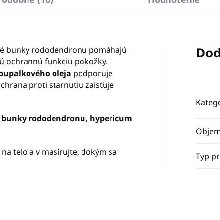
Dod
ové bunky rododendronu pomáhajú
ujú ochrannú funkciu pokožky.
pupalkového oleja
podporuje
hrana proti starnutiu zaisťuje
Kategó
 bunky rododendronu, hypericum
Obje
na telo a v masírujte, dokým sa
Typ p