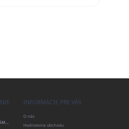
NIE
INFORMÁCIE PRE VÁS
O nás
OSUŠKA 100X200 FAMILY - NÁMORNÍCKA MODRÁ (480GR)
Hodnotenie obchodu