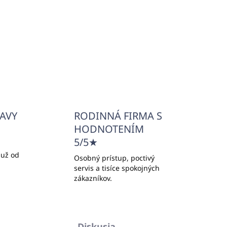
€12,10 bez DPH
Do košíka
ĽAVY
RODINNÁ FIRMA S
HODNOTENÍM
5/5★
 už od
Osobný prístup, poctivý
servis a tisíce spokojných
zákazníkov.
Diskusia