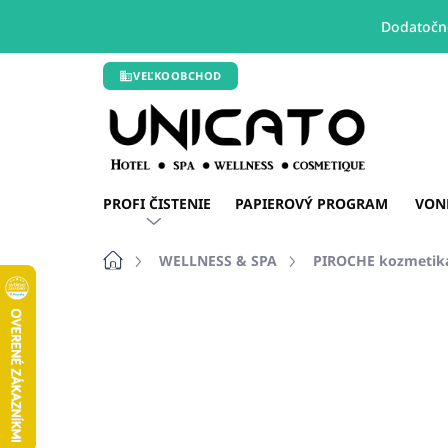
Dodatočné
Prejsť
VEĽKOOBCHOD
na
obsah
PROFI ČISTENIE
PAPIEROVÝ PROGRAM
VON
Domov
WELLNESS & SPA
PIROCHE kozmetika
Neohodnotené
Podrobnosti hodn