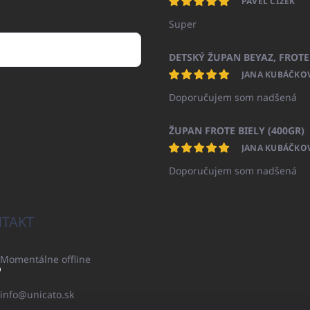
PAVEL ČÍŽEK
Super
JANA KUBÁČKO
Doporučujem som nadšená
ŽUPAN FROTE BIELY (400GR)
JANA KUBÁČKO
Doporučujem som nadšená
TAKT
Momentálne offline
info
@
unicato.sk