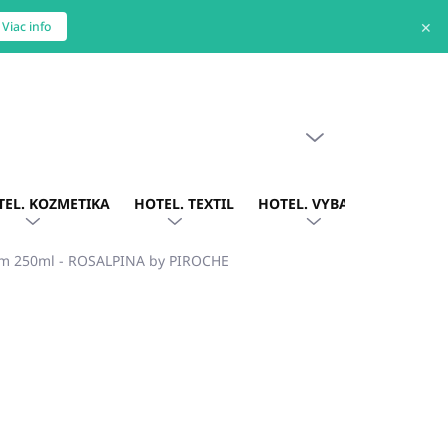
✕
Viac info
PRÁZDNY KOŠÍK
NÁKUPNÝ
KOŠÍK
TEL. KOZMETIKA
HOTEL. TEXTIL
HOTEL. VYBAVENIE
OBLE
ém 250ml - ROSALPINA by PIROCHE
2
/ ks