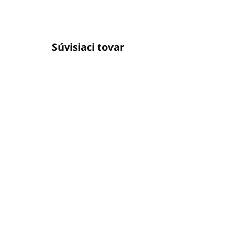
Súvisiaci tovar
SKLADOM
(3 KS)
Vysoko ochranný
Za
opaľovací krém SPF 30
SP
100ml SPORTS by
€2
PIROCHE