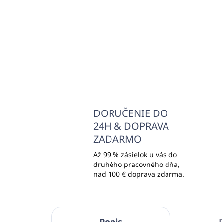
€26,71
€18
€21,72 bez DPH
Do košíka
DORUČENIE DO
24H & DOPRAVA
ZADARMO
Až 99 % zásielok u vás do
druhého pracovného dňa,
nad 100 € doprava zdarma.
Popis