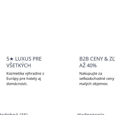
,72 bez DPH
€14,53 bez DPH
Do košíka
Do košíka
5★ LUXUS PRE
B2B CENY & Z
VŠETKÝCH
AŽ 40%
Kozmetika výhradne z
Nakupujte za
Európy pre hotely aj
veľkoobchodné ceny
domácnosti.
malých objemov.
Podobné (16)
Hodnotenie