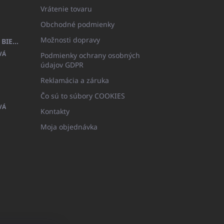
Vrátenie tovaru
Obchodné podmienky
Možnosti dopravy
DETSKÝ ŽUPAN BEYAZ, FROTE BIELY S KAPUCŇOU (400GR)
VÁ
Podmienky ochrany osobných
údajov GDPR
Reklamácia a záruka
Čo sú to súbory COOKIES
VÁ
Kontakty
Moja objednávka