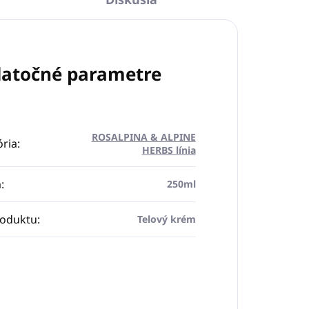
atočné parametre
ROSALPINA & ALPINE
ria
:
HERBS línia
m
:
250ml
roduktu
:
Telový krém