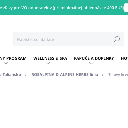
 zľavy pre VO odberateľov (pri minimálnej objednávke 400 EUR)
Hľadať
NÝ PROGRAM
WELLNESS & SPA
PAPUČE A DOPLNKY
HO
 Taliansko
ROSALPINA & ALPINE HERBS línia
Telový kr
otenia
ZNAČKA:
ROSALPINA & ALPINE HERBS
€46,54
€27,9
€22,70 bez DPH
Jednotková
SKLADOM
(6 KS)
cena: