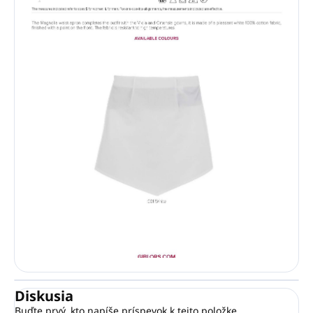
Diskusia
Buďte prvý, kto napíše príspevok k tejto položke.