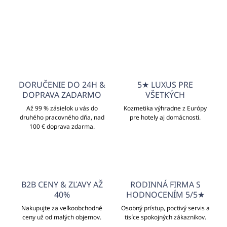
info@unicato.sk
DORUČENIE DO 24H &
5★ LUXUS PRE
DOPRAVA ZADARMO
VŠETKÝCH
Až 99 % zásielok u vás do
Kozmetika výhradne z Európy
druhého pracovného dňa, nad
pre hotely aj domácnosti.
100 € doprava zdarma.
B2B CENY & ZĽAVY AŽ
RODINNÁ FIRMA S
40%
HODNOCENÍM 5/5★
Nakupujte za veľkoobchodné
Osobný prístup, poctivý servis a
ceny už od malých objemov.
tisíce spokojných zákazníkov.