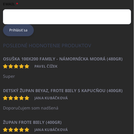
EMAIL
Prihlásiť sa
POSLEDNÉ HODNOTENIE PRODUKTOV
OSUŠKA 100X200 FAMILY - NÁMORNÍCKA MODRÁ (480GR)
PAVEL ČÍŽEK
Super
DETSKÝ ŽUPAN BEYAZ, FROTE BIELY S KAPUCŇOU (400GR)
JANA KUBÁČKOVÁ
Doporučujem som nadšená
ŽUPAN FROTE BIELY (400GR)
JANA KUBÁČKOVÁ