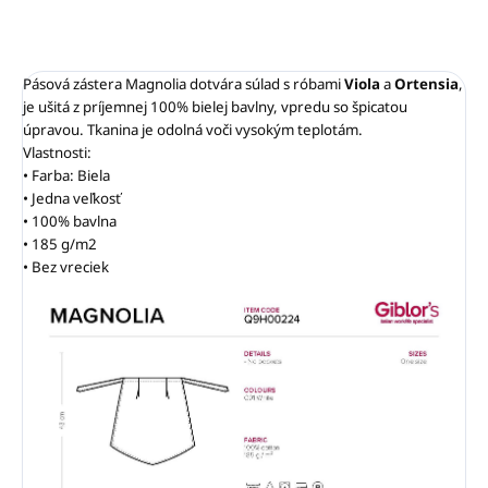
Pásová zástera Magnolia dotvára súlad s róbami
Viola
a
Ortensia
,
je ušitá z príjemnej 100% bielej bavlny, vpredu so špicatou
úpravou. Tkanina je odolná voči vysokým teplotám.
Vlastnosti:
• Farba: Biela
• Jedna veľkosť
• 100% bavlna
• 185 g/m2
• Bez vreciek