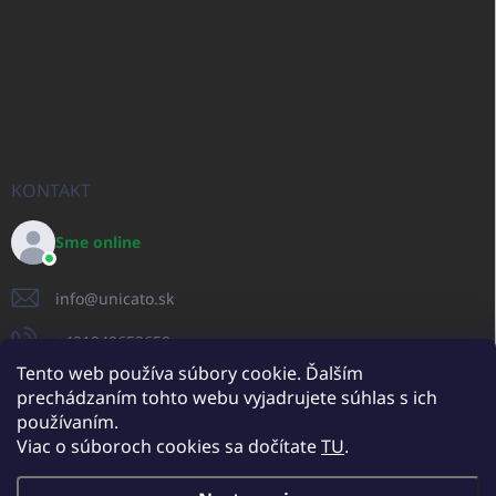
KONTAKT
Sme online
info
@
unicato.sk
+421940652650
Tento web používa súbory cookie. Ďalším
prechádzaním tohto webu vyjadrujete súhlas s ich
používaním.
UNICATO.sk
UNICATOshop.cz
UNICATO.at
UNICATO.hu
Viac o súboroch cookies sa dočítate
TU
.
UNICATOshop.pl
UNICATOshop.de