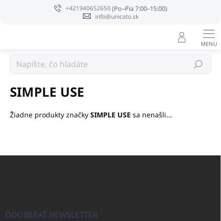
Prejsť
+421940652650
na
info@unicato.sk
obsah
Predávané značky
Hľadať
SIMPLE USE
Žiadne produkty značky
SIMPLE USE
sa nenašli...
Z
á
p
ä
t
i
ODOBERAŤ NEWSLETTER