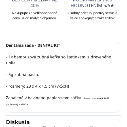
40%
HODNOTENÍM 5/5★
Nakupujte za veľkoobchodné
Osobný prístup, poctivý servis a
ceny už od malých objemov.
tisíce spokojných zákazníkov.
Dentálna sada - DENTAL KIT
- 1x bambusová zubná kefka so štetinkami z dreveného
uhlia,
- 5g zubná pasta.
- rozmery: 23 x 4 x 1,5 cm (VxŠxH)
Zabalené v bavlneno-papierovom sáčku.
Potom v hnedej KRAFT
papierovej krabičke
Diskusia