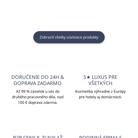
Zobraziť všetky súvisiace produkty
DORUČENIE DO 24H &
5★ LUXUS PRE
DOPRAVA ZADARMO
VŠETKÝCH
Až 99 % zásielok u vás do
Kozmetika výhradne z Európy
druhého pracovného dňa, nad
pre hotely aj domácnosti.
100 € doprava zdarma.
B2B CENY & ZĽAVY AŽ
RODINNÁ FIRMA S