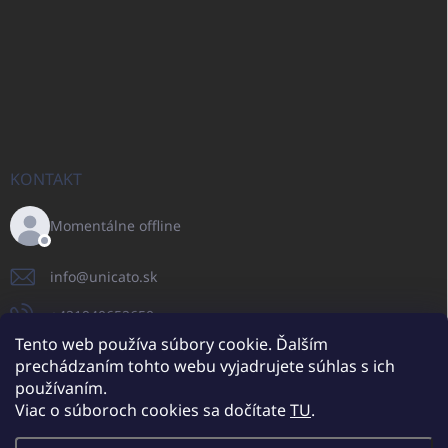
KONTAKT
Momentálne offline
info
@
unicato.sk
+421940652650
Tento web používa súbory cookie. Ďalším
prechádzaním tohto webu vyjadrujete súhlas s ich
používaním.
UNICATO.sk
UNICATOshop.cz
UNICATO.at
UNICATO.hu
Viac o súboroch cookies sa dočítate
TU
.
UNICATOshop.pl
UNICATOshop.de