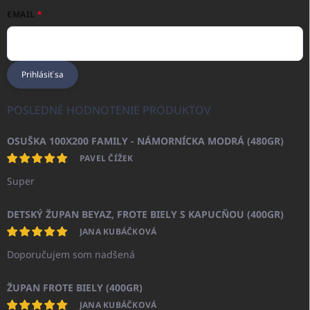
EMAIL
Prihlásiť sa
POSLEDNÉ HODNOTENIE PRODUKTOV
OSUŠKA 100X200 FAMILY - NÁMORNÍCKA MODRÁ (480GR)
PAVEL ČÍŽEK
Super
DETSKÝ ŽUPAN BEYAZ, FROTE BIELY S KAPUCŇOU (400GR)
JANA KUBÁČKOVÁ
Doporučujem som nadšená
ŽUPAN FROTE BIELY (400GR)
JANA KUBÁČKOVÁ