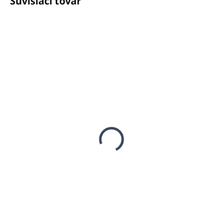
Súvisiaci tovar
SKLADOM
SKLADOM
(>5000 KS)
(>5000 KS)
Pilník na nechty
Vrecko na prádlo ECO
penový (balený
AND GREEN (LAUNDRY
samostatne)
BAG)
€0,17
€0,24
€0,14 bez DPH
€0,20 bez DPH
Do košíka
Do košíka