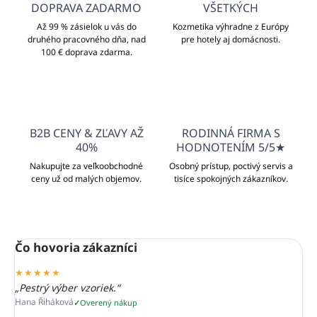
DOPRAVA ZADARMO
VŠETKÝCH
Až 99 % zásielok u vás do
Kozmetika výhradne z Európy
druhého pracovného dňa, nad
pre hotely aj domácnosti.
100 € doprava zdarma.
B2B CENY & ZĽAVY AŽ
RODINNÁ FIRMA S
40%
HODNOTENÍM 5/5★
Nakupujte za veľkoobchodné
Osobný prístup, poctivý servis a
ceny už od malých objemov.
tisíce spokojných zákazníkov.
Čo hovoria zákazníci
★★★★★
„Pestrý výber vzoriek.“
Hana Řiháková
Overený nákup