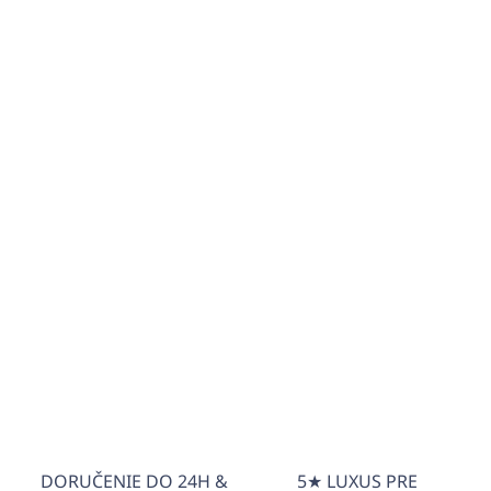
Výber je čisto na našej fantázii - nechajte sa prekvapiť
a získajte inšpiráciu pre budúce nákupy :)
DETAILNÉ INFORMÁCIE
OPÝTAŤ SA
STRÁŽIŤ
Potrebujete poradiť?
+421940652650
info@unicato.sk
DORUČENIE DO 24H &
5★ LUXUS PRE