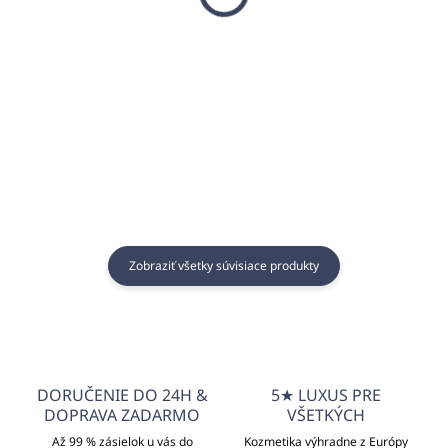
VANILLA & VERBENA
€62,39
€38,77
€50,72 bez DPH
€31,52 bez DPH
Do košíka
Do košíka
Zobraziť všetky súvisiace produkty
DORUČENIE DO 24H &
5★ LUXUS PRE
DOPRAVA ZADARMO
VŠETKÝCH
Až 99 % zásielok u vás do
Kozmetika výhradne z Európy