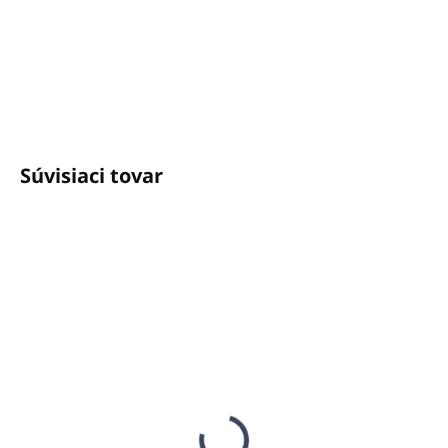
+421940652650
info@unicato.sk
Súvisiaci tovar
SKLADOM
SKLADOM
(8 KS)
(3 KS)
Vonný Difúzer
Difúzer Big Space MINI
ANUHEA 400ml -
H14 Ružový (do 50m2)