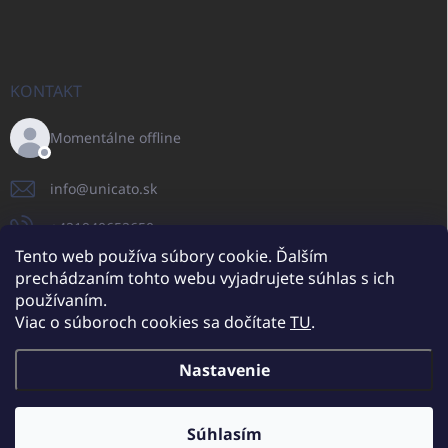
KONTAKT
Momentálne offline
info
@
unicato.sk
+421940652650
Tento web používa súbory cookie. Ďalším
prechádzaním tohto webu vyjadrujete súhlas s ich
používaním.
UNICATO.sk
UNICATOshop.cz
UNICATO.at
UNICATO.hu
Viac o súboroch cookies sa dočítate
TU
.
UNICATOshop.pl
UNICATOshop.de
Nastavenie
Copyright 2026
UNICATO.sk
. Všetky práva vyhradené.
Upraviť nastavenie
cookies
Súhlasím
Dodatočné zľavy pre VO odberateľov (pri minimálnej objednávke 400