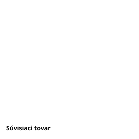
rozmarín, citrón, šalvia,
eukalyptus, muškátový
oriešok a pelargónia.
Aroma Hydro Bath REGENERATING 5000ml by
PIROCHE
DETAILNÉ INFORMÁCIE
OPÝTAŤ SA
STRÁŽIŤ
Potrebujete poradiť?
+421940652650
info@unicato.sk
Súvisiaci tovar