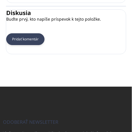
Diskusia
Buďte prvý, kto napíše príspevok k tejto položke.
Pridať komentár
Z
á
p
ä
t
i
ODOBERAŤ NEWSLETTER
e