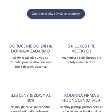
Zobraziť všetky súvisiace produkty
DORUČENIE DO 24H &
5★ LUXUS PRE
DOPRAVA ZADARMO
VŠETKÝCH
Až 99 % zásielok u vás do
Kozmetika z celej Európy pre
druhého pracovného dňa, nad
hotely aj domácnosti.
100 € doprava zdarma.
B2B CENY & ZĽAVY AŽ
RODINNÁ FIRMA S
40%
HODNOCENÍM 5/5★
Nakupujte za veľkoobchodné
Osobný prístup, poctivý servis a
ceny už od malých objemov.
tisíce spokojných zákazníkov.