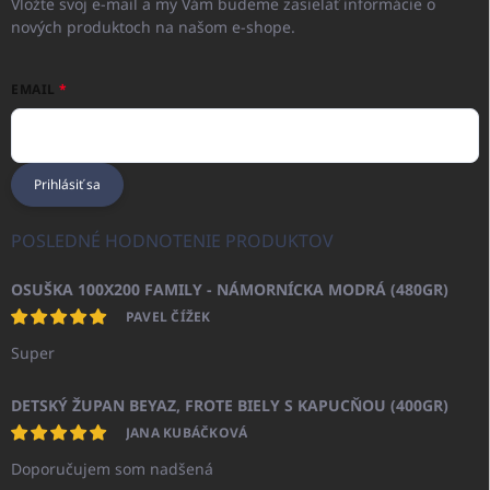
Vložte svoj e-mail a my Vám budeme zasielať informácie o
nových produktoch na našom e-shope.
EMAIL
Prihlásiť sa
POSLEDNÉ HODNOTENIE PRODUKTOV
OSUŠKA 100X200 FAMILY - NÁMORNÍCKA MODRÁ (480GR)
PAVEL ČÍŽEK
Super
DETSKÝ ŽUPAN BEYAZ, FROTE BIELY S KAPUCŇOU (400GR)
JANA KUBÁČKOVÁ
Doporučujem som nadšená