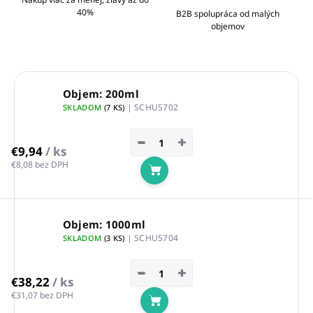
40%
B2B spolupráca od malých
objemov
Objem: 200ml
| SCHU5702
SKLADOM
(7 KS)
−
+
€9,94
/ ks
€8,08 bez DPH
Do košíka
Objem: 1000ml
| SCHU5704
SKLADOM
(3 KS)
−
+
€38,22
/ ks
€31,07 bez DPH
Do košíka