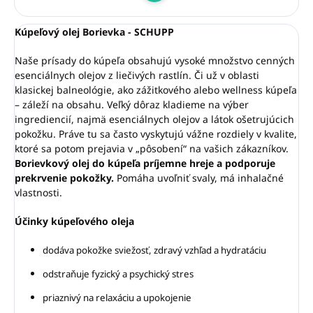
Kúpeľový olej Borievka - SCHUPP
Naše prísady do kúpeľa obsahujú vysoké množstvo cenných
esenciálnych olejov z liečivých rastlín. Či už v oblasti
klasickej balneológie, ako zážitkového alebo wellness kúpeľa
– záleží na obsahu. Veľký dôraz kladieme na výber
ingrediencií, najmä esenciálnych olejov a látok ošetrujúcich
pokožku. Práve tu sa často vyskytujú vážne rozdiely v kvalite,
ktoré sa potom prejavia v „pôsobení“ na vašich zákazníkov.
Borievkový olej do kúpeľa príjemne hreje a podporuje
prekrvenie pokožky.
Pomáha uvoľniť svaly, má inhalačné
vlastnosti.
Účinky kúpeľového oleja
dodáva pokožke sviežosť, zdravý vzhľad a hydratáciu
odstraňuje fyzický a psychický stres
priaznivý na relaxáciu a upokojenie