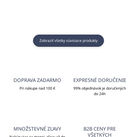
Zobraziť všetky súvisiace produkty
DOPRAVA ZADARMO
EXPRESNÉ DORUČENIE
Pri nákupe nad 100 €
99% objednávok je doručených
do 24h
MNOŽSTEVNÉ ZĽAVY
B2B CENY PRE
VŠETKÝCH
Nakúp viac za menej, zľavy až do