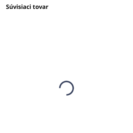
Súvisiaci tovar
SKLADOM
SKLADOM
(46 KS)
(24 KS)
Soľný roztok pre soľné
Esencia do sauny 5L
dávkovače 5L
GRAPEFRUIT - GAIA
(koncentrácia 20%)
SPA
€44,14
€69,99
€35,89 bez DPH
€56,90 bez DPH
Do košíka
Do košíka