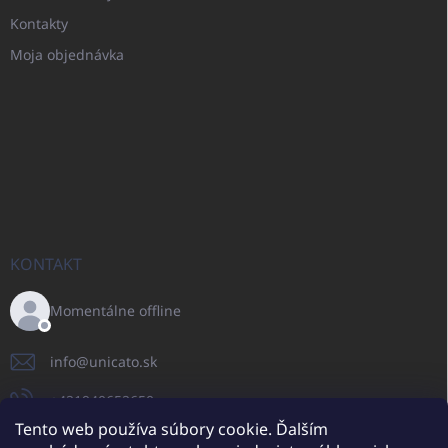
Kontakty
Moja objednávka
KONTAKT
Momentálne offline
info
@
unicato.sk
+421940652650
Tento web používa súbory cookie. Ďalším