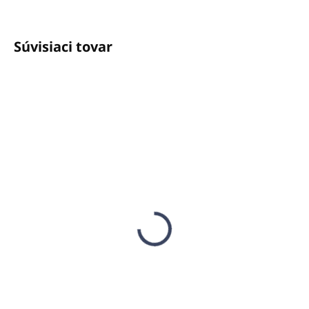
Súvisiaci tovar
SKLADOM
SKLADOM
(1 KS)
(9 KS)
Dr.Althea Regeneračné
MEDI-PEEL Kolagénové
tampóny s extraktom
náplasti pod oči 60ks
z ruže z Jericha
€26,52
€29,95
€21,56 bez DPH
€24,35 bez DPH
Do košíka
Do košíka