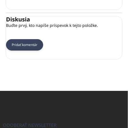
Diskusia
Buďte prvý, kto napíše príspevok k tejto položke.
Pridať komentár
Z
á
p
ä
t
i
ODOBERAŤ NEWSLETTER