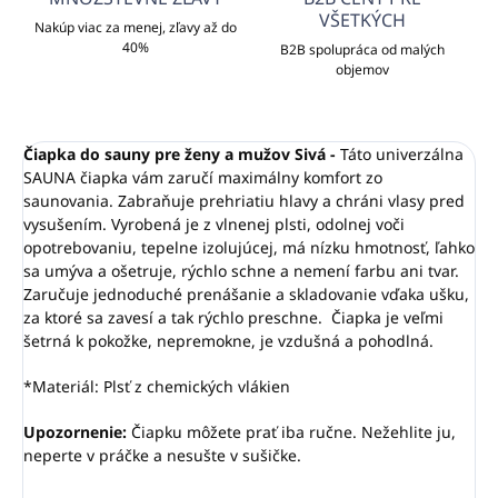
VŠETKÝCH
Nakúp viac za menej, zľavy až do
40%
B2B spolupráca od malých
objemov
Čiapka do sauny pre ženy a mužov Sivá -
Táto univerzálna
SAUNA čiapka vám zaručí maximálny komfort zo
saunovania. Zabraňuje prehriatiu hlavy a chráni vlasy pred
vysušením.
Vyrobená je z vlnenej plsti, odolnej voči
opotrebovaniu, tepelne izolujúcej, má nízku hmotnosť, ľahko
sa umýva a ošetruje, rýchlo schne a nemení farbu ani tvar.
Zaručuje jednoduché prenášanie a skladovanie vďaka ušku,
za ktoré sa zavesí a tak rýchlo preschne. Čiapka je veľmi
šetrná k pokožke, nepremokne, je vzdušná a pohodlná.
*Materiál: Plsť z chemických vlákien
Upozornenie:
Čiapku môžete prať iba ručne. Nežehlite ju,
neperte v práčke a nesušte v sušičke.