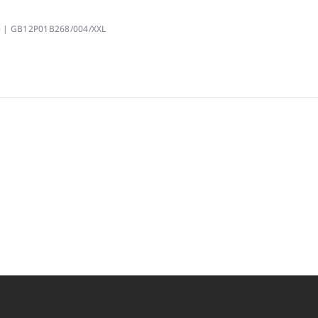
)
| GB12P01B268/004/XXL