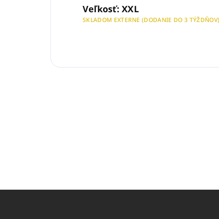
Veľkosť: XXL
SKLADOM EXTERNE (DODANIE DO 3 TÝŽDŇOV
Z
á
p