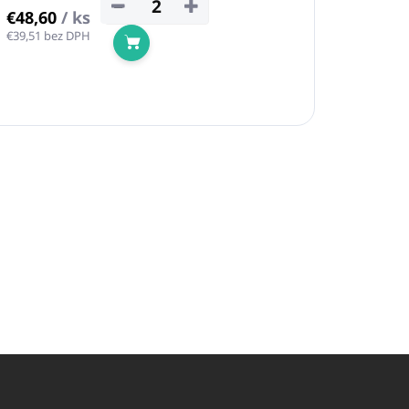
−
+
€48,60
/ ks
€39,51 bez DPH
Do košíka