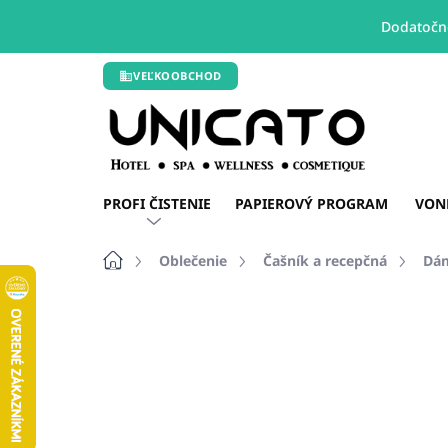
Dodatočné
Prejsť
VEĽKOOBCHOD
na
obsah
PROFI ČISTENIE
PAPIEROVÝ PROGRAM
VON
Domov
Oblečenie
Čašník a recepčná
Dám
Neohodnotené
Podrobnosti hodn