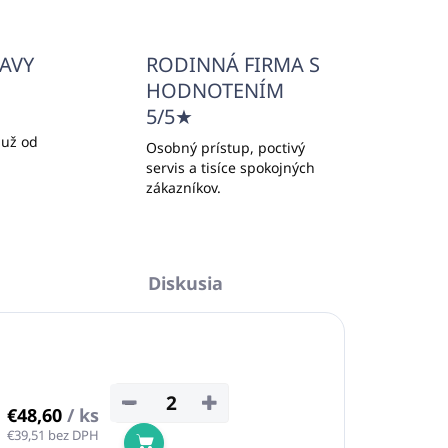
ĽAVY
RODINNÁ FIRMA S
HODNOTENÍM
5/5★
 už od
Osobný prístup, poctivý
servis a tisíce spokojných
zákazníkov.
Diskusia
−
+
€48,60
/ ks
€39,51 bez DPH