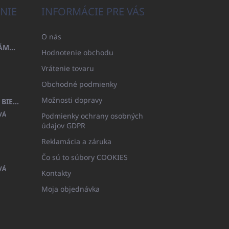
NIE
INFORMÁCIE PRE VÁS
O nás
OSUŠKA 100X200 FAMILY - NÁMORNÍCKA MODRÁ (480GR)
Hodnotenie obchodu
Vrátenie tovaru
Obchodné podmienky
Možnosti dopravy
DETSKÝ ŽUPAN BEYAZ, FROTE BIELY S KAPUCŇOU (400GR)
VÁ
Podmienky ochrany osobných
údajov GDPR
Reklamácia a záruka
Čo sú to súbory COOKIES
VÁ
Kontakty
Moja objednávka