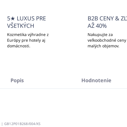
5★ LUXUS PRE
B2B CENY & Z
VŠETKÝCH
AŽ 40%
Kozmetika výhradne z
Nakupujte za
Európy pre hotely aj
veľkoobchodné ceny
domácnosti.
malých objemov.
Popis
Hodnotenie
)
| GB12P01B268/004/XS