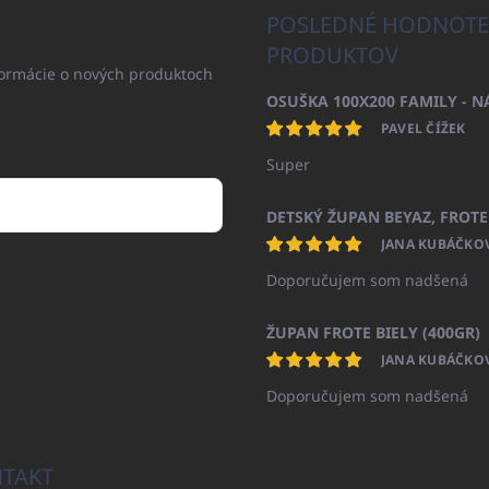
POSLEDNÉ HODNOTE
PRODUKTOV
formácie o nových produktoch
PAVEL ČÍŽEK
Super
JANA KUBÁČKO
Doporučujem som nadšená
ŽUPAN FROTE BIELY (400GR)
JANA KUBÁČKO
Doporučujem som nadšená
TAKT