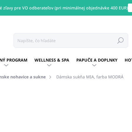
 zľavy pre VO odberateľov (pri minimálnej objednávke 400 EUR)
Hľadať
NÝ PROGRAM
WELLNESS & SPA
PAPUČE A DOPLNKY
HO
ske nohavice a sukne
Dámska sukňa MIA, farba MODRÁ
otenia
ZNAČKA:
UNICATO
€48,60
/ ks
€39,51 bez DPH
Jednotková
Zvoľte variant
cena: