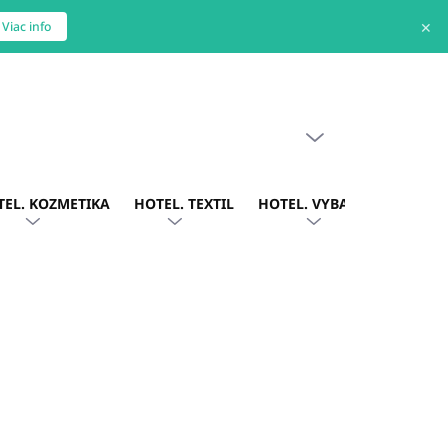
✕
Viac info
PRÁZDNY KOŠÍK
NÁKUPNÝ
KOŠÍK
TEL. KOZMETIKA
HOTEL. TEXTIL
HOTEL. VYBAVENIE
OBLE