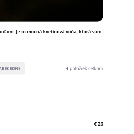
obuľami. Je to mocná kvetinová vôňa, ktorá vám
.
4
položiek celkom
ABECEDNE
€
26