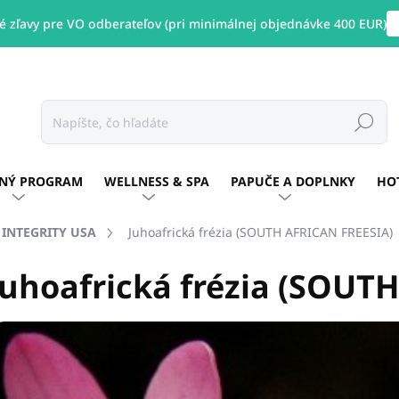
 zľavy pre VO odberateľov (pri minimálnej objednávke 400 EUR)
Hľadať
NÝ PROGRAM
WELLNESS & SPA
PAPUČE A DOPLNKY
HO
E INTEGRITY USA
Juhoafrická frézia (SOUTH AFRICAN FREESIA)
Juhoafrická frézia (SOUT