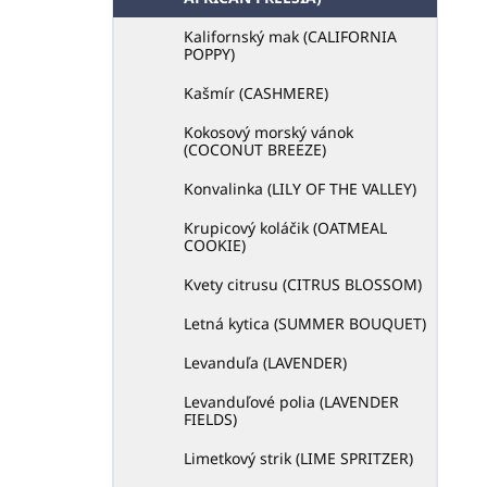
u
Kalifornský mak (CALIFORNIA
k
POPPY)
t
o
Kašmír (CASHMERE)
v
Kokosový morský vánok
(COCONUT BREEZE)
Konvalinka (LILY OF THE VALLEY)
Krupicový koláčik (OATMEAL
COOKIE)
Kvety citrusu (CITRUS BLOSSOM)
Letná kytica (SUMMER BOUQUET)
Levanduľa (LAVENDER)
Levanduľové polia (LAVENDER
FIELDS)
Limetkový strik (LIME SPRITZER)