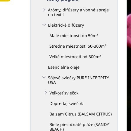
n
Arómy, difúzery a vonné spreje
e
na textil
l
Elektrické difúzery
Malé miestnosti do 50m²
Stredné miestnosti 50-300m²
Veľké miestnosti od 300m²
Esenciálne oleje
Sójové sviečky PURE INTEGRITY
USA
Veľkosť sviečok
Dopredaj sviečok
Balzam Citrus (BALSAM CITRUS)
Biele piesočnaté pláže (SANDY
BEACH)