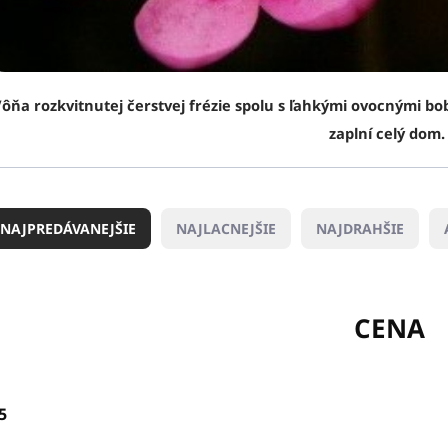
ôňa rozkvitnutej čerstvej frézie spolu s ľahkými ovocnými b
zaplní celý dom
NAJPREDÁVANEJŠIE
NAJLACNEJŠIE
NAJDRAHŠIE
CENA
5