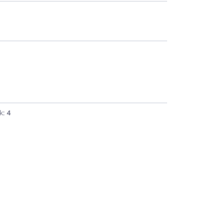
k:
4
★★★★★
„Expresné doručenie
čo sa nevidí len tak. S
výrobkami som sa
stretol na dovolenke