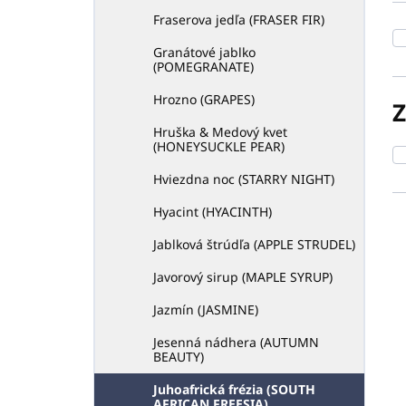
k
Fraserova jedľa (FRASER FIR)
t
o
Granátové jablko
(POMEGRANATE)
v
Hrozno (GRAPES)
Hruška & Medový kvet
(HONEYSUCKLE PEAR)
Hviezdna noc (STARRY NIGHT)
Hyacint (HYACINTH)
V
Jablková štrúdľa (APPLE STRUDEL)
ý
Javorový sirup (MAPLE SYRUP)
p
i
Jazmín (JASMINE)
s
Jesenná nádhera (AUTUMN
p
BEAUTY)
r
o
Juhoafrická frézia (SOUTH
d
AFRICAN FREESIA)