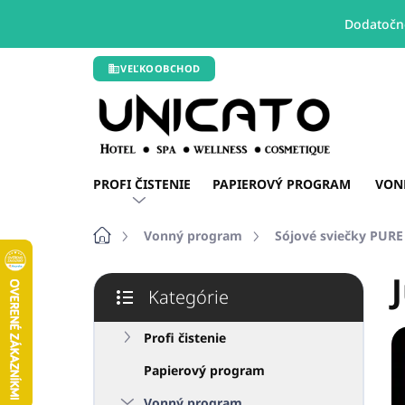
Dodatočné
Prejsť
VEĽKOOBCHOD
na
obsah
PROFI ČISTENIE
PAPIEROVÝ PROGRAM
VON
Domov
Vonný program
Sójové sviečky PUR
B
Kategórie
o
Preskočiť
č
kategórie
n
Profi čistenie
ý
Papierový program
p
a
Vonný program