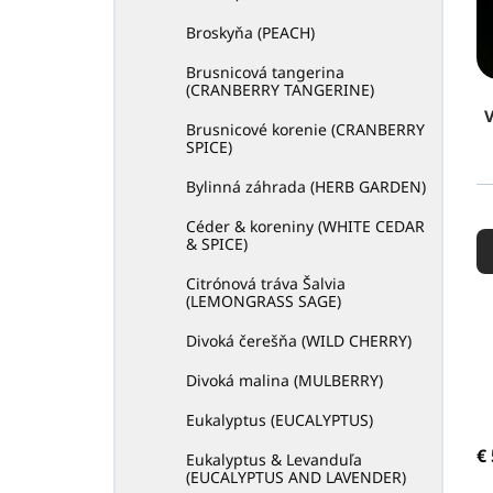
Broskyňa (PEACH)
Brusnicová tangerina
(CRANBERRY TANGERINE)
V
Brusnicové korenie (CRANBERRY
SPICE)
Bylinná záhrada (HERB GARDEN)
R
Céder & koreniny (WHITE CEDAR
a
& SPICE)
d
Citrónová tráva Šalvia
e
(LEMONGRASS SAGE)
n
i
Divoká čerešňa (WILD CHERRY)
e
Divoká malina (MULBERRY)
p
r
Eukalyptus (EUCALYPTUS)
o
€
d
Eukalyptus & Levanduľa
(EUCALYPTUS AND LAVENDER)
u