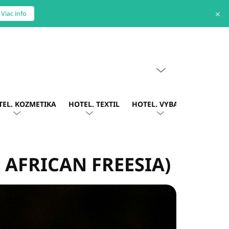
✕
Viac info
PRÁZDNY KOŠÍK
NÁKUPNÝ
KOŠÍK
TEL. KOZMETIKA
HOTEL. TEXTIL
HOTEL. VYBAVENIE
OBLE
H AFRICAN FREESIA)