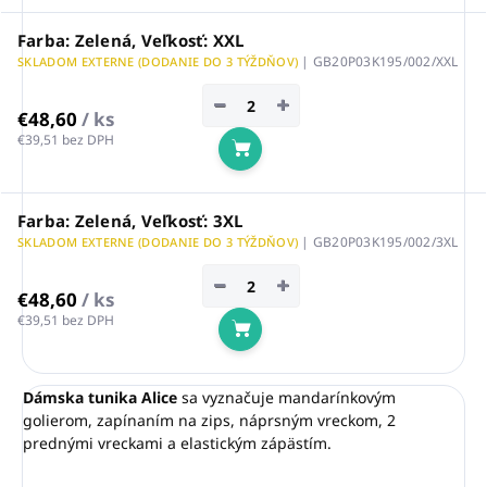
Farba: Zelená, Veľkosť: XXL
| GB20P03K195/002/XXL
SKLADOM EXTERNE (DODANIE DO 3 TÝŽDŇOV)
−
+
€48,60
/ ks
€39,51 bez DPH
Do košíka
Farba: Zelená, Veľkosť: 3XL
| GB20P03K195/002/3XL
SKLADOM EXTERNE (DODANIE DO 3 TÝŽDŇOV)
−
+
€48,60
/ ks
€39,51 bez DPH
Do košíka
Dámska tunika Alice
sa vyznačuje mandarínkovým
golierom, zapínaním na zips, náprsným vreckom, 2
prednými vreckami a elastickým zápästím.