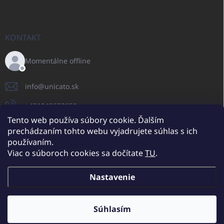
KONTAKT
Momentálne offline
info
@
unicato.sk
+421940652650
Tento web používa súbory cookie. Ďalším
prechádzaním tohto webu vyjadrujete súhlas s ich
používaním.
UNICATO.sk
UNICATOshop.cz
UNICATO.at
UNICATO.hu
Viac o súboroch cookies sa dočítate
TU
.
UNICATOshop.pl
UNICATOshop.de
Nastavenie
Copyright 2026
UNICATO.sk
. Všetky práva vyhradené.
Upraviť nastavenie
cookies
Súhlasím
Dodatočné zľavy pre VO odberateľov (pri minimálnej objednávke 400
EUR)
✕
Vytvoril Shoptet