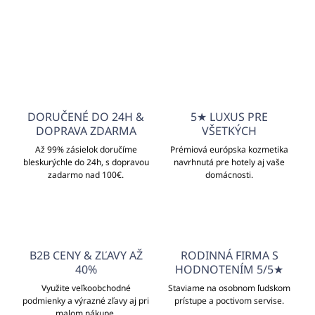
info@unicato.sk
DORUČENÉ DO 24H &
5★ LUXUS PRE
DOPRAVA ZDARMA
VŠETKÝCH
Až 99% zásielok doručíme
Prémiová európska kozmetika
bleskurýchle do 24h, s dopravou
navrhnutá pre hotely aj vaše
zadarmo nad 100€.
domácnosti.
B2B CENY & ZĽAVY AŽ
RODINNÁ FIRMA S
40%
HODNOTENÍM 5/5★
Využite veľkoobchodné
Staviame na osobnom ľudskom
podmienky a výrazné zľavy aj pri
prístupe a poctivom servise.
malom nákupe.