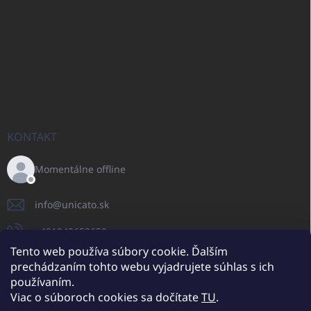
KONTAKT
Momentálne offline
info
@
unicato.sk
+421940652650
Tento web používa súbory cookie. Ďalším
prechádzaním tohto webu vyjadrujete súhlas s ich
používaním.
UNICATO.sk
UNICATOshop.cz
UNICATO.at
UNICATO.hu
Viac o súboroch cookies sa dočítate
TU
.
UNICATOshop.pl
UNICATOshop.de