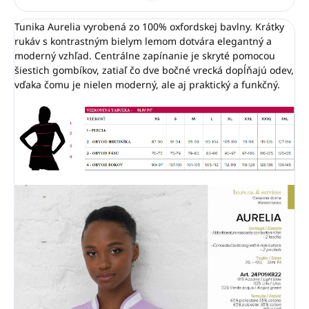
Tunika Aurelia vyrobená zo 100% oxfordskej bavlny. Krátky
rukáv s kontrastným bielym lemom dotvára elegantný a
moderný vzhľad. Centrálne zapínanie je skryté pomocou
šiestich gombíkov, zatiaľ čo dve bočné vrecká dopĺňajú odev,
vďaka čomu je nielen moderný, ale aj praktický a funkčný.