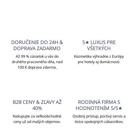
DORUČENIE DO 24H &
5★ LUXUS PRE
DOPRAVA ZADARMO
VŠETKÝCH
Až 99 % zásielok u vás do
Kozmetika výhradne z Európy
druhého pracovného dňa, nad
pre hotely aj domácnosti.
100 € doprava zdarma.
B2B CENY & ZĽAVY AŽ
RODINNÁ FIRMA S
40%
HODNOTENÍM 5/5★
Nakupujte za veľkoobchodné
Osobný prístup, poctivý servis a
ceny už od malých objemov.
tisíce spokojných zákazníkov.