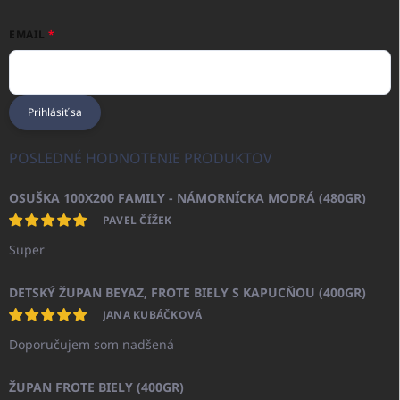
EMAIL
Prihlásiť sa
POSLEDNÉ HODNOTENIE PRODUKTOV
OSUŠKA 100X200 FAMILY - NÁMORNÍCKA MODRÁ (480GR)
PAVEL ČÍŽEK
Super
DETSKÝ ŽUPAN BEYAZ, FROTE BIELY S KAPUCŇOU (400GR)
JANA KUBÁČKOVÁ
Doporučujem som nadšená
ŽUPAN FROTE BIELY (400GR)