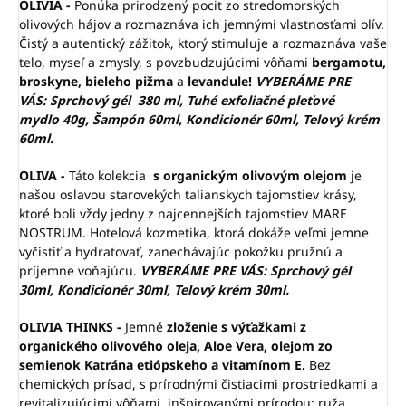
OLIVIA -
Ponúka
prirodzený pocit zo stredomorských
olivových hájov a rozmaznáva ich jemnými vlastnosťami olív.
Čistý a autentický zážitok, ktorý stimuluje a rozmaznáva vaše
telo, myseľ a zmysly, s povzbudzujúcimi vôňami
bergamotu,
broskyne, bieleho pižma
a
levandule!
VYBERÁME PRE
VÁS: Sprchový gél 380 ml, Tuhé exfoliačné pleťové
mydlo 40g, Šampón 60ml, Kondicionér 60ml, Telový krém
60ml.
OLIVA -
Táto kolekcia
s organickým olivovým olejom
je
našou oslavou starovekých talianskych tajomstiev krásy,
ktoré boli vždy jedny z najcennejších tajomstiev MARE
NOSTRUM. Hotelová kozmetika, ktorá dokáže veľmi jemne
vyčistiť a hydratovať, zanechávajúc pokožku pružnú a
príjemne voňajúcu.
VYBERÁME PRE VÁS: Sprchový gél
30ml, Kondicionér 30ml, Telový krém 30ml.
OLIVIA THINKS -
Jemné
zloženie
s výťažkami z
organického olivového oleja, Aloe Vera, olejom zo
semienok Katrána etiópskeho a vitamínom E.
Bez
chemických prísad, s prírodnými čistiacimi prostriedkami a
revitalizujúcimi vôňami, inšpirovanými prírodou: ruža,