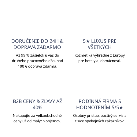
DORUČENIE DO 24H &
5★ LUXUS PRE
DOPRAVA ZADARMO
VŠETKÝCH
Až 99 % zásielok u vás do
Kozmetika výhradne z Európy
druhého pracovného dňa, nad
pre hotely aj domácnosti.
100 € doprava zdarma.
B2B CENY & ZĽAVY AŽ
RODINNÁ FIRMA S
40%
HODNOTENÍM 5/5★
Nakupujte za veľkoobchodné
Osobný prístup, poctivý servis a
ceny už od malých objemov.
tisíce spokojných zákazníkov.