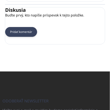
Diskusia
Buďte prvý, kto napíše príspevok k tejto položke.
Pridať komentár
Z
á
p
ä
t
i
ODOBERAŤ NEWSLETTER
e