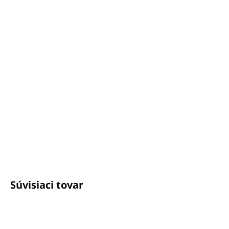
(masážne oleje a emulzie)
Farba: biela
DETAILNÉ INFORMÁCIE
OPÝTAŤ SA
STRÁŽIŤ
Potrebujete poradiť?
+421940652650
info@unicato.sk
Súvisiaci tovar