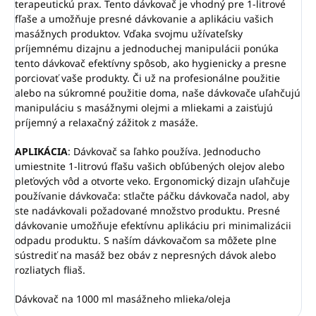
terapeutickú prax. Tento dávkovač je vhodný pre 1-litrové
fľaše a umožňuje presné dávkovanie a aplikáciu vašich
masážnych produktov. Vďaka svojmu užívateľsky
príjemnému dizajnu a jednoduchej manipulácii ponúka
tento dávkovač efektívny spôsob, ako hygienicky a presne
porciovať vaše produkty. Či už na profesionálne použitie
alebo na súkromné ​​použitie doma, naše dávkovače uľahčujú
manipuláciu s masážnymi olejmi a mliekami a zaisťujú
príjemný a relaxačný zážitok z masáže.
APLIKÁCIA
: Dávkovač sa ľahko používa. Jednoducho
umiestnite 1-litrovú fľašu vašich obľúbených olejov alebo
pleťových vôd a otvorte veko. Ergonomický dizajn uľahčuje
používanie dávkovača: stlačte páčku dávkovača nadol, aby
ste nadávkovali požadované množstvo produktu. Presné
dávkovanie umožňuje efektívnu aplikáciu pri minimalizácii
odpadu produktu. S naším dávkovačom sa môžete plne
sústrediť na masáž bez obáv z nepresných dávok alebo
rozliatych fliaš.
Dávkovač na 1000 ml masážneho mlieka/oleja