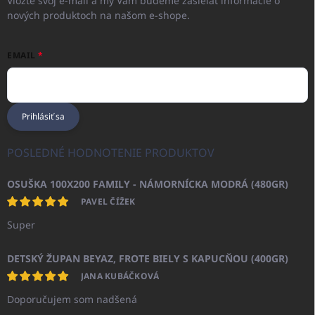
Vložte svoj e-mail a my Vám budeme zasielať informácie o
nových produktoch na našom e-shope.
EMAIL
Prihlásiť sa
POSLEDNÉ HODNOTENIE PRODUKTOV
OSUŠKA 100X200 FAMILY - NÁMORNÍCKA MODRÁ (480GR)
PAVEL ČÍŽEK
Super
DETSKÝ ŽUPAN BEYAZ, FROTE BIELY S KAPUCŇOU (400GR)
JANA KUBÁČKOVÁ
Doporučujem som nadšená