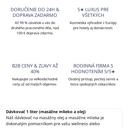
DORUČENIE DO 24H &
5★ LUXUS PRE
DOPRAVA ZADARMO
VŠETKÝCH
Až 99 % zásielok u vás do
Kozmetika výhradne z Európy
druhého pracovného dňa, nad
pre hotely aj domácnosti.
100 € doprava zdarma.
B2B CENY & ZĽAVY AŽ
RODINNÁ FIRMA S
40%
HODNOTENÍM 5/5★
Nakupujte za veľkoobchodné
Osobný prístup, poctivý servis a
ceny už od malých objemov.
tisíce spokojných zákazníkov.
Dávkovač 1 liter (masážne mlieko a olej)
Náš dávkovač na masážny olej a masážne mlieka je
dokonalým pomocníkom pre vašu wellness alebo