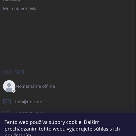
Moja objednávka
KONTAKT
Momentálne offline
info
@
unicato.sk
+421940652650
Tento web používa súbory cookie. Ďalším
prechádzaním tohto webu vyjadrujete súhlas s ich
používaním.