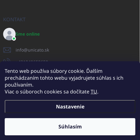
KONTAKT
Sme online
info
@
unicato.sk
+421940652650
Tento web používa súbory cookie. Ďalším
prechádzaním tohto webu vyjadrujete súhlas s ich
používaním.
UNICATO.sk
UNICATOshop.cz
UNICATO.at
UNICATO.hu
Viac o súboroch cookies sa dočítate
TU
.
UNICATOshop.pl
UNICATOshop.de
Nastavenie
Copyright 2026
UNICATO.sk
. Všetky práva vyhradené.
Upraviť nastavenie
cookies
Súhlasím
Dodatočné zľavy pre VO odberateľov (pri minimálnej objednávke 400
EUR)
✕
Vytvoril Shoptet
Viac info