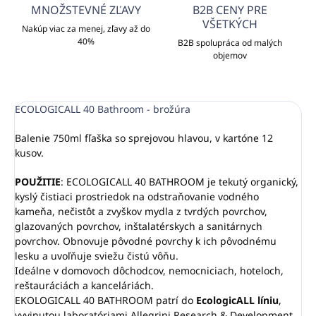
MNOŽSTEVNÉ ZĽAVY
B2B CENY PRE
VŠETKÝCH
Nakúp viac za menej, zľavy až do
40%
B2B spolupráca od malých
objemov
ECOLOGICALL 40 Bathroom - brožúra
Balenie 750ml fľaška so sprejovou hlavou, v kartóne 12
kusov.
POUŽITIE
: ECOLOGICALL 40 BATHROOM je tekutý organický,
kyslý čistiaci prostriedok na odstraňovanie vodného
kameňa, nečistôt a zvyškov mydla z tvrdých povrchov,
glazovaných povrchov, inštalatérskych a sanitárnych
povrchov. Obnovuje pôvodné povrchy k ich pôvodnému
lesku a uvoľňuje sviežu čistú vôňu.
Ideálne v domovoch dôchodcov, nemocniciach, hoteloch,
reštauráciách a kanceláriách.
EKOLOGICALL 40 BATHROOM patrí do
EcologicALL líniu
,
vyvinutou laboratóriami Allegrini Research & Development.