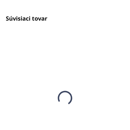
Súvisiaci tovar
MOMENTÁLNE NEDOSTUPNÉ
SKLADOM
ECOLOGICALL 20
(60 KS)
MULTIPURPOSE (Sklo a
DS WC Pino 750ml
iné povrchy) 750ml
proti vodnému
€4,15
kameňu
€3,37 bez DPH
€4,62
€3,76 bez DPH
Detail