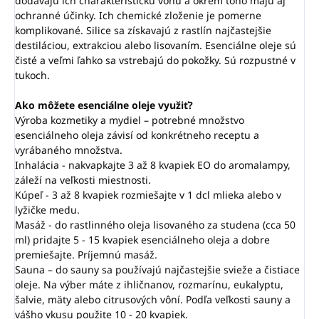
dodávajú ich charakteristickú vôňu a okrem toho majú aj
ochranné účinky. Ich chemické zloženie je pomerne
komplikované. Silice sa získavajú z rastlín najčastejšie
destiláciou, extrakciou alebo lisovaním. Esenciálne oleje sú
čisté a veľmi ľahko sa vstrebajú do pokožky. Sú rozpustné v
tukoch.
Ako môžete esenciálne oleje využiť?
Výroba kozmetiky a mydiel – potrebné množstvo
esenciálneho oleja závisí od konkrétneho receptu a
vyrábaného množstva.
Inhalácia - nakvapkajte 3 až 8 kvapiek EO do aromalampy,
záleží na veľkosti miestnosti.
Kúpeľ - 3 až 8 kvapiek rozmiešajte v 1 dcl mlieka alebo v
lyžičke medu.
Masáž - do rastlinného oleja lisovaného za studena (cca 50
ml) pridajte 5 - 15 kvapiek esenciálneho oleja a dobre
premiešajte. Príjemnú masáž.
Sauna – do sauny sa používajú najčastejšie svieže a čistiace
oleje. Na výber máte z ihličnanov, rozmarínu, eukalyptu,
šalvie, mäty alebo citrusových vôní. Podľa veľkosti sauny a
vášho vkusu použite 10 - 20 kvapiek.