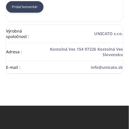
Pridať komentár
Výrobná
UNICATO s.r.o.
spoločnosť
:
Kostolná Ves 154 97226 Kostolná Ves
Adresa
:
Slovensko
E-mail
:
info@unicato.sk
Z
á
p
ä