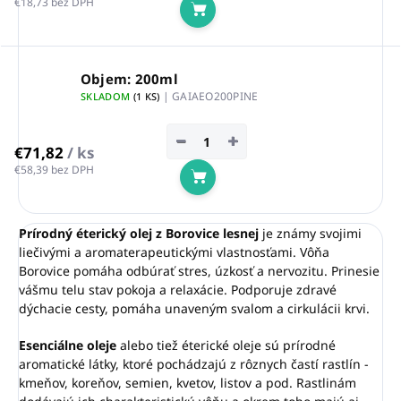
€18,73 bez DPH
Do košíka
Objem: 200ml
| GAIAEO200PINE
SKLADOM
(1 KS)
−
+
€71,82
/ ks
€58,39 bez DPH
Do košíka
Prírodný éterický olej z Borovice lesnej
je známy svojimi
liečivými a aromaterapeutickými vlastnosťami. Vôňa
Borovice pomáha odbúrať stres, úzkosť a nervozitu. Prinesie
vášmu telu stav pokoja a relaxácie. Podporuje zdravé
dýchacie cesty, pomáha unaveným svalom a cirkulácii krvi.
Esenciálne oleje
alebo tiež éterické oleje sú prírodné
aromatické látky, ktoré pochádzajú z rôznych častí rastlín -
kmeňov, koreňov, semien, kvetov, listov a pod. Rastlinám