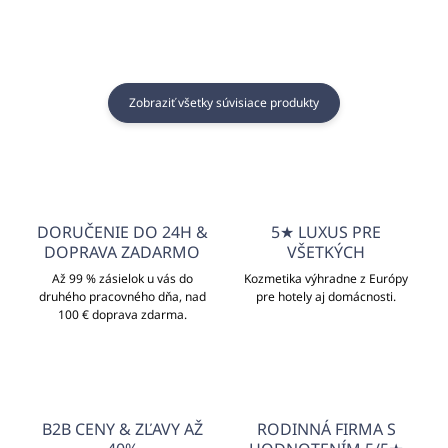
Zobraziť všetky súvisiace produkty
DORUČENIE DO 24H &
5★ LUXUS PRE
DOPRAVA ZADARMO
VŠETKÝCH
Až 99 % zásielok u vás do
Kozmetika výhradne z Európy
druhého pracovného dňa, nad
pre hotely aj domácnosti.
100 € doprava zdarma.
B2B CENY & ZĽAVY AŽ
RODINNÁ FIRMA S