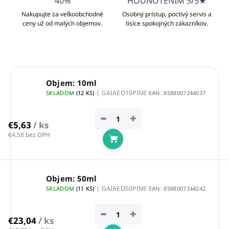
40%
HODNOTENÍM 5/5★
Nakupujte za veľkoobchodné
Osobný prístup, poctivý servis a
ceny už od malých objemov.
tisíce spokojných zákazníkov.
Objem: 10ml
| GAIAEO10PINE
SKLADOM
(12 KS)
EAN:
8588007244037
−
+
€5,63
/ ks
€4,58 bez DPH
Do košíka
Objem: 50ml
| GAIAEO50PINE
SKLADOM
(11 KS)
EAN:
8588007244242
−
+
€23,04
/ ks