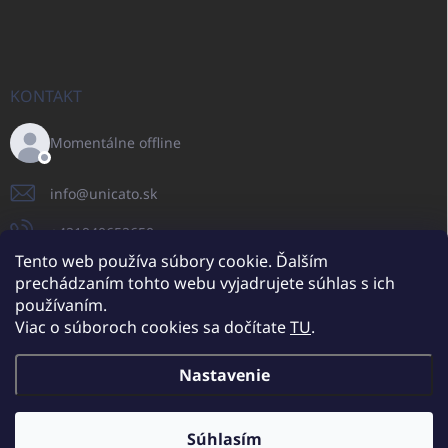
KONTAKT
Momentálne offline
info
@
unicato.sk
+421940652650
Tento web používa súbory cookie. Ďalším
prechádzaním tohto webu vyjadrujete súhlas s ich
používaním.
UNICATO.sk
UNICATOshop.cz
UNICATO.at
UNICATO.hu
Viac o súboroch cookies sa dočítate
TU
.
UNICATOshop.pl
UNICATOshop.de
Nastavenie
Copyright 2026
UNICATO.sk
. Všetky práva vyhradené.
Upraviť nastavenie
cookies
Súhlasím
Dodatočné zľavy pre VO odberateľov (pri minimálnej objednávke 400