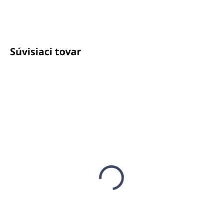
info@unicato.sk
Súvisiaci tovar
SKLADOM
(400 KS)
Gél na intímnu
hygienu NEU 20 ml
€0,45
€0,37 bez DPH