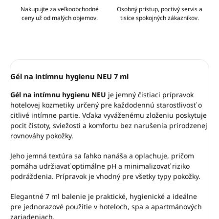
Nakupujte za veľkoobchodné
Osobný prístup, poctivý servis a
ceny už od malých objemov.
tisíce spokojných zákazníkov.
Gél na intímnu hygienu NEU 7 ml
Gél na intímnu hygienu NEU
je jemný čistiaci prípravok
hotelovej kozmetiky určený pre každodennú starostlivosť o
citlivé intímne partie. Vďaka vyváženému zloženiu poskytuje
pocit čistoty, sviežosti a komfortu bez narušenia prirodzenej
rovnováhy pokožky.
Jeho jemná textúra sa ľahko nanáša a oplachuje, pričom
pomáha udržiavať optimálne pH a minimalizovať riziko
podráždenia. Prípravok je vhodný pre všetky typy pokožky.
Elegantné 7 ml balenie je praktické, hygienické a ideálne
pre jednorazové použitie v hoteloch, spa a apartmánových
zariadeniach.