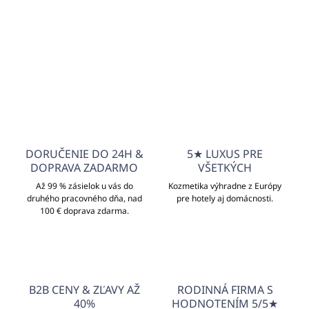
Do košíka
DORUČENIE DO 24H &
5★ LUXUS PRE
DOPRAVA ZADARMO
VŠETKÝCH
Až 99 % zásielok u vás do
Kozmetika výhradne z Európy
druhého pracovného dňa, nad
pre hotely aj domácnosti.
100 € doprava zdarma.
B2B CENY & ZĽAVY AŽ
RODINNÁ FIRMA S
40%
HODNOTENÍM 5/5★