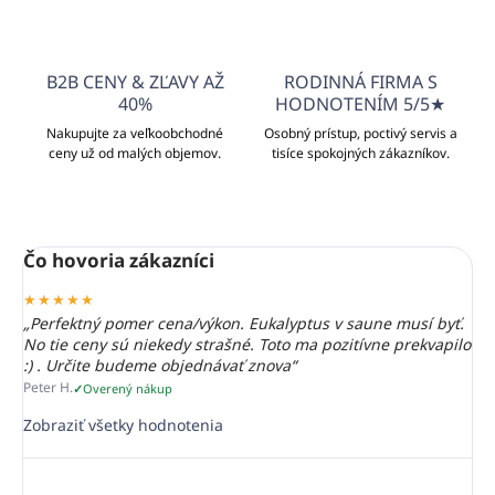
B2B CENY & ZĽAVY AŽ
RODINNÁ FIRMA S
40%
HODNOTENÍM 5/5★
Nakupujte za veľkoobchodné
Osobný prístup, poctivý servis a
ceny už od malých objemov.
tisíce spokojných zákazníkov.
Čo hovoria zákazníci
★★★★★
„Perfektný pomer cena/výkon. Eukalyptus v saune musí byť.
No tie ceny sú niekedy strašné. Toto ma pozitívne prekvapilo
:) . Určite budeme objednávať znova“
Peter H.
Overený nákup
Zobraziť všetky hodnotenia