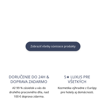
Detail
Detail
Zobraziť všetky súvisiace produkty
DORUČENIE DO 24H &
5★ LUXUS PRE
DOPRAVA ZADARMO
VŠETKÝCH
Až 99 % zásielok u vás do
Kozmetika výhradne z Európy
druhého pracovného dňa, nad
pre hotely aj domácnosti.
100 € doprava zdarma.