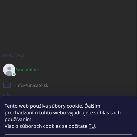
KONTAKT
Sme online
info
@
unicato.sk
+421940652650
Tento web používa súbory cookie. Ďalším
prechádzaním tohto webu vyjadrujete súhlas s ich
používaním.
UNICATO.sk
UNICATOshop.cz
UNICATO.at
UNICATO.hu
Viac o súboroch cookies sa dočítate
TU
.
UNICATOshop.pl
UNICATOshop.de