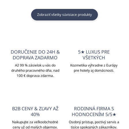
Zobraziť všetky súvisiace produkty
DORUČENIE DO 24H &
5★ LUXUS PRE
DOPRAVA ZADARMO
VŠETKÝCH
Až 99 % zásielok u vás do
Kozmetika výhradne z Európy
druhého pracovného dňa, nad
pre hotely aj domácnosti.
100 € doprava zdarma.
B2B CENY & ZĽAVY AŽ
RODINNÁ FIRMA S
40%
HODNOCENÍM 5/5★
Nakupujte za veľkoobchodné
Osobný prístup, poctivý servis a
ceny už od malých objemov.
tisíce spokojných zákazníkov.