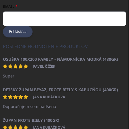
EMAIL
Prihlásiť sa
POSLEDNÉ HODNOTENIE PRODUKTOV
OSUŠKA 100X200 FAMILY - NÁMORNÍCKA MODRÁ (480GR)
PAVEL ČÍŽEK
Super
DETSKÝ ŽUPAN BEYAZ, FROTE BIELY S KAPUCŇOU (400GR)
JANA KUBÁČKOVÁ
Doporučujem som nadšená
ŽUPAN FROTE BIELY (400GR)
JANA KUBÁČKOVÁ