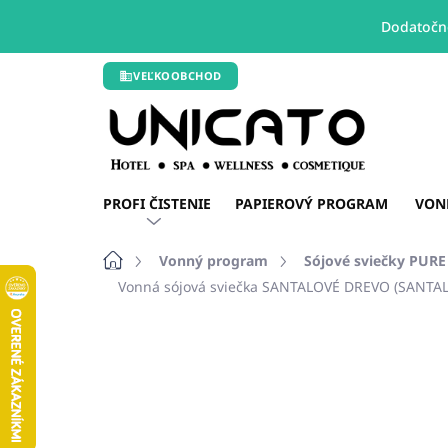
Dodatočné
Prejsť
VEĽKOOBCHOD
na
obsah
PROFI ČISTENIE
PAPIEROVÝ PROGRAM
VON
Domov
Vonný program
Sójové sviečky PUR
Vonná sójová sviečka SANTALOVÉ DREVO (SANTA
Neohodnotené
Podrobnosti hodn