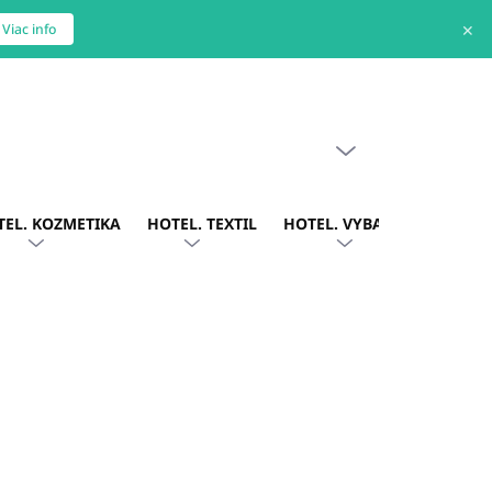
✕
Viac info
PRÁZDNY KOŠÍK
NÁKUPNÝ
KOŠÍK
TEL. KOZMETIKA
HOTEL. TEXTIL
HOTEL. VYBAVENIE
OBLE