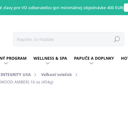
 zľavy pre VO odberateľov (pri minimálnej objednávke 400 EUR)
Hľadať
NÝ PROGRAM
WELLNESS & SPA
PAPUČE A DOPLNKY
HO
E INTEGRITY USA
Veľkosť sviečok
LWOOD AMBER) 16 oz (454g)
otenia
ZNAČKA:
PURE INTEGRITY USA
€25,34
/ ks
€20,60 bez DPH
Jednotková
SKLADOM
(9 KS)