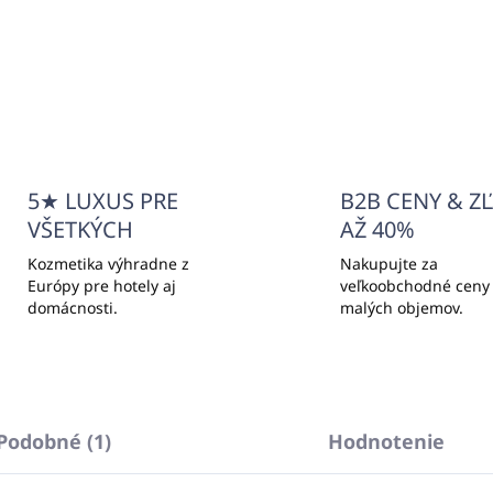
Do košíka
Do košíka
5★ LUXUS PRE
B2B CENY & Z
VŠETKÝCH
AŽ 40%
Kozmetika výhradne z
Nakupujte za
Európy pre hotely aj
veľkoobchodné ceny
domácnosti.
malých objemov.
Podobné (1)
Hodnotenie