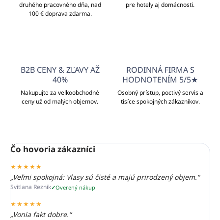
druhého pracovného dňa, nad
pre hotely aj domácnosti.
100 € doprava zdarma.
B2B CENY & ZĽAVY AŽ
RODINNÁ FIRMA S
40%
HODNOTENÍM 5/5★
Nakupujte za veľkoobchodné
Osobný prístup, poctivý servis a
ceny už od malých objemov.
tisíce spokojných zákazníkov.
Čo hovoria zákazníci
★★★★★
„Veľmi spokojná: Vlasy sú čisté a majú prirodzený objem.“
Svitlana Reznik
Overený nákup
★★★★★
„Vonia fakt dobre.“