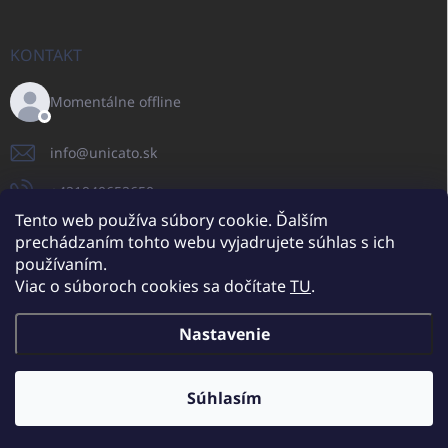
KONTAKT
Momentálne offline
info
@
unicato.sk
+421940652650
Tento web používa súbory cookie. Ďalším
prechádzaním tohto webu vyjadrujete súhlas s ich
používaním.
UNICATO.sk
UNICATOshop.cz
UNICATO.at
UNICATO.hu
Viac o súboroch cookies sa dočítate
TU
.
UNICATOshop.pl
UNICATOshop.de
Nastavenie
Copyright 2026
UNICATO.sk
. Všetky práva vyhradené.
Upraviť nastavenie
cookies
Súhlasím
Dodatočné zľavy pre VO odberateľov (pri minimálnej objednávke 400
EUR)
✕
Vytvoril Shoptet
Viac info