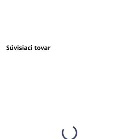
+421940652650
info@unicato.sk
Súvisiaci tovar
SKLADOM
(37 KS)
MOMENTÁLNE NEDOSTUPNÉ
Dávkovacia pumpa
Šampón s Eruca Sativa
pre 5L kanistre GFL
PRIJA 100ml