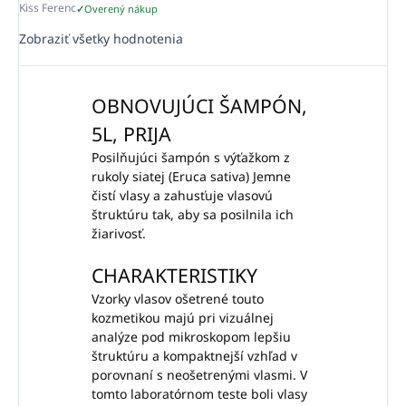
Kiss Ferenc
Overený nákup
Zobraziť všetky hodnotenia
OBNOVUJÚCI ŠAMPÓN,
5L, PRIJA
Posilňujúci šampón s výťažkom z
rukoly siatej (Eruca sativa) Jemne
čistí vlasy a zahusťuje vlasovú
štruktúru tak, aby sa posilnila ich
žiarivosť.
CHARAKTERISTIKY
Vzorky vlasov ošetrené touto
kozmetikou majú pri vizuálnej
analýze pod mikroskopom lepšiu
štruktúru a kompaktnejší vzhľad v
porovnaní s neošetrenými vlasmi. V
tomto laboratórnom teste boli vlasy