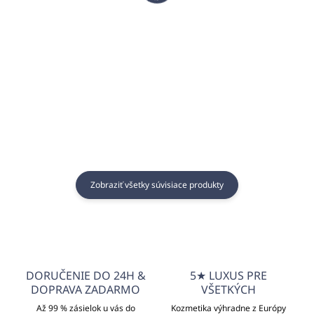
€11,60
€2,12
€9,43 bez DPH
€1,72 bez DPH
Do košíka
Detail
Zobraziť všetky súvisiace produkty
DORUČENIE DO 24H &
5★ LUXUS PRE
DOPRAVA ZADARMO
VŠETKÝCH
Až 99 % zásielok u vás do
Kozmetika výhradne z Európy