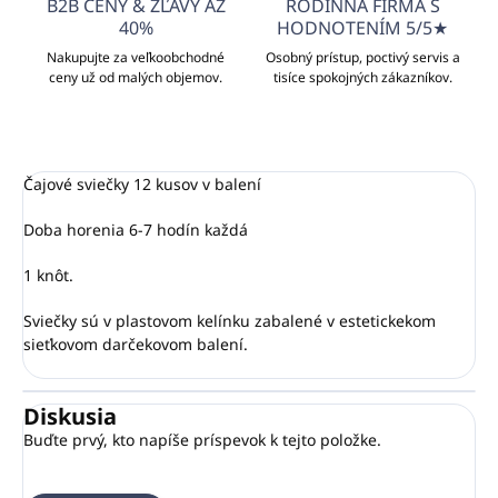
B2B CENY & ZĽAVY AŽ
RODINNÁ FIRMA S
40%
HODNOTENÍM 5/5★
Nakupujte za veľkoobchodné
Osobný prístup, poctivý servis a
ceny už od malých objemov.
tisíce spokojných zákazníkov.
Čajové sviečky 12 kusov v balení
Doba horenia 6-7 hodín každá
1 knôt.
Sviečky sú v plastovom kelínku zabalené v estetickekom
sieťkovom darčekovom balení.
Diskusia
Buďte prvý, kto napíše príspevok k tejto položke.