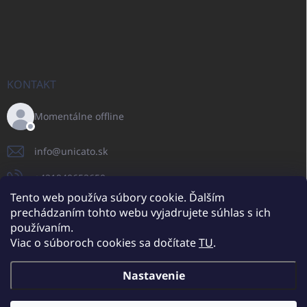
KONTAKT
Momentálne offline
info
@
unicato.sk
+421940652650
Tento web používa súbory cookie. Ďalším
prechádzaním tohto webu vyjadrujete súhlas s ich
používaním.
UNICATO.sk
UNICATOshop.cz
UNICATO.at
UNICATO.hu
Viac o súboroch cookies sa dočítate
TU
.
UNICATOshop.pl
UNICATOshop.de
Nastavenie
Copyright 2026
UNICATO.sk
. Všetky práva vyhradené.
Upraviť nastavenie