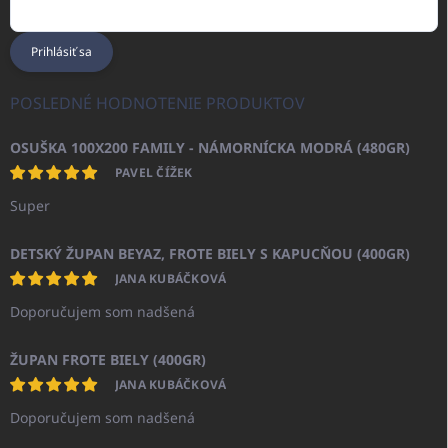
Prihlásiť sa
POSLEDNÉ HODNOTENIE PRODUKTOV
OSUŠKA 100X200 FAMILY - NÁMORNÍCKA MODRÁ (480GR)
PAVEL ČÍŽEK
Super
DETSKÝ ŽUPAN BEYAZ, FROTE BIELY S KAPUCŇOU (400GR)
JANA KUBÁČKOVÁ
Doporučujem som nadšená
ŽUPAN FROTE BIELY (400GR)
JANA KUBÁČKOVÁ
Doporučujem som nadšená